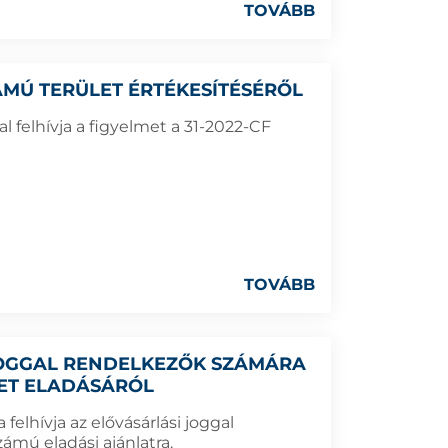
TOVÁBB
SZÁMÚ TERÜLET ÉRTÉKESÍTÉSÉRŐL
 felhívja a figyelmet a 31-2022-CF
TOVÁBB
 JOGGAL RENDELKEZŐK SZÁMÁRA
LET ELADÁSÁRÓL
elhívja az elővásárlási joggal
ámú eladási ajánlatra.