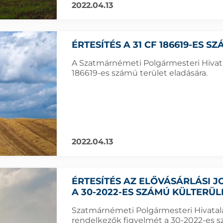
2022.04.13
ÉRTESÍTÉS A 31 CF 186619-ES 
A Szatmárnémeti Polgármesteri Hivatal
186619-es számú terület eladására.
2022.04.13
ÉRTESÍTÉS AZ ELŐVÁSÁRLÁSI
A 30-2022-ES SZÁMÚ KÜLTERÜ
Szatmárnémeti Polgármesteri Hivatala f
rendelkezők figyelmét a 30-2022-es sz