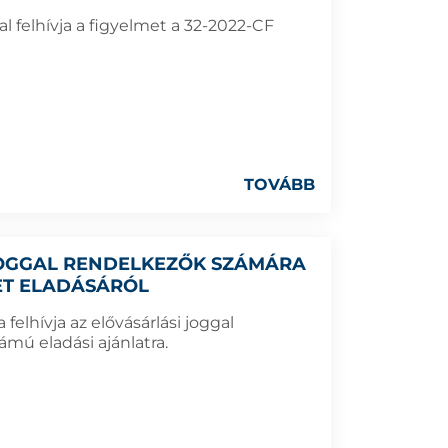
 felhívja a figyelmet a 32-2022-CF
TOVÁBB
 JOGGAL RENDELKEZŐK SZÁMÁRA
LET ELADÁSÁRÓL
elhívja az elővásárlási joggal
mú eladási ajánlatra.