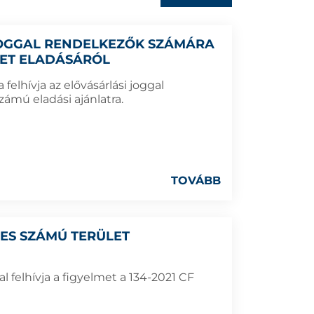
 JOGGAL RENDELKEZŐK SZÁMÁRA
LET ELADÁSÁRÓL
elhívja az elővásárlási joggal
ámú eladási ajánlatra.
TOVÁBB
1-ES SZÁMÚ TERÜLET
 felhívja a figyelmet a 134-2021 CF