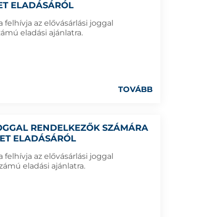
LET ELADÁSÁRÓL
elhívja az elővásárlási joggal
ámú eladási ajánlatra.
TOVÁBB
 JOGGAL RENDELKEZŐK SZÁMÁRA
LET ELADÁSÁRÓL
elhívja az elővásárlási joggal
ámú eladási ajánlatra.