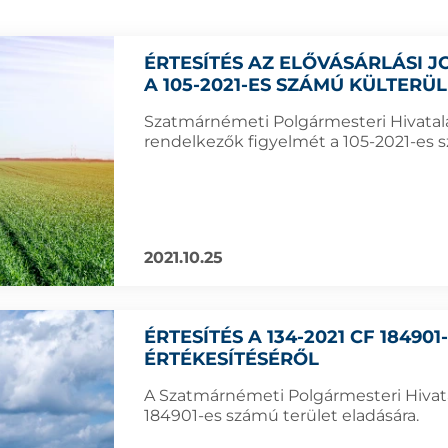
ÉRTESÍTÉS AZ ELŐVÁSÁRLÁSI
A 105-2021-ES SZÁMÚ KÜLTERÜ
Szatmárnémeti Polgármesteri Hivatala f
rendelkezők figyelmét a 105-2021-es sz
2021.10.25
ÉRTESÍTÉS A 134-2021 CF 18490
ÉRTÉKESÍTÉSÉRŐL
A Szatmárnémeti Polgármesteri Hivatal
184901-es számú terület eladására.