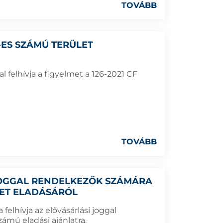
TOVÁBB
0-ES SZÁMÚ TERÜLET
 felhívja a figyelmet a 126-2021 CF
TOVÁBB
 JOGGAL RENDELKEZŐK SZÁMÁRA
LET ELADÁSÁRÓL
elhívja az elővásárlási joggal
ámú eladási ajánlatra.