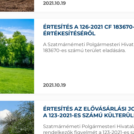
2021.10.19
ÉRTESÍTÉS A 126-2021 CF 18367
ÉRTÉKESÍTÉSÉRŐL
A Szatmárnémeti Polgármesteri Hivatal
183670-es számú terület eladására.
2021.10.19
ÉRTESÍTÉS AZ ELŐVÁSÁRLÁSI
A 123-2021-ES SZÁMÚ KÜLTERÜ
Szatmárnémeti Polgármesteri Hivatala f
rendelkezők figyelmét a 123-2021-es sz