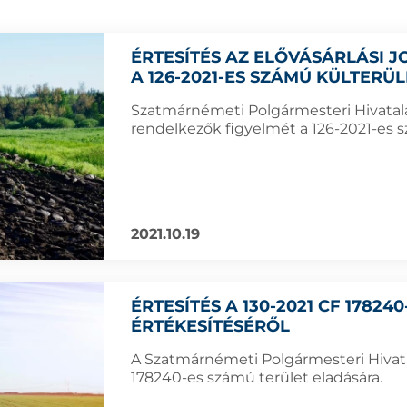
ÉRTESÍTÉS AZ ELŐVÁSÁRLÁSI
A 126-2021-ES SZÁMÚ KÜLTERÜ
Szatmárnémeti Polgármesteri Hivatala f
rendelkezők figyelmét a 126-2021-es sz
2021.10.19
ÉRTESÍTÉS A 130-2021 CF 1782
ÉRTÉKESÍTÉSÉRŐL
A Szatmárnémeti Polgármesteri Hivatal
178240-es számú terület eladására.