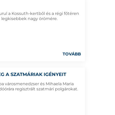
urul a Kossuth-kertből és a régi főtéren
 a legkisebbek nagy örömére.
TOVÁBB
 A SZATMÁRIAK IGÉNYEIT
aba városmenedzser és Mihaela Maria
óórára regisztrált szatmári polgárokat.