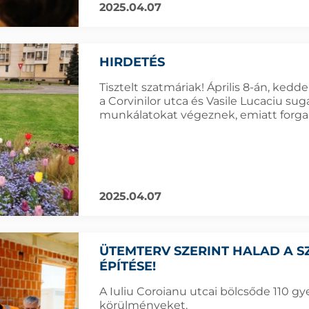
2025.04.07
HIRDETÉS
Tisztelt szatmáriak! Április 8-án, kedd
a Corvinilor utca és Vasile Lucaciu sug
munkálatokat végeznek, emiatt forgal
2025.04.07
ÜTEMTERV SZERINT HALAD A 
ÉPÍTÉSE!
A Iuliu Coroianu utcai bölcsőde 110 g
körülményeket.