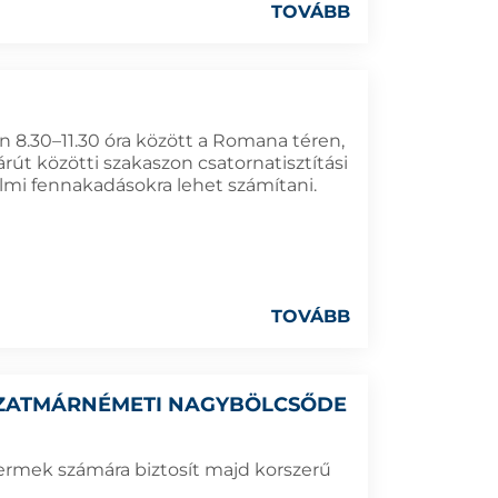
TOVÁBB
en 8.30–11.30 óra között a Romana téren,
árút közötti szakaszon csatornatisztítási
mi fennakadásokra lehet számítani.
TOVÁBB
SZATMÁRNÉMETI NAGYBÖLCSŐDE
yermek számára biztosít majd korszerű