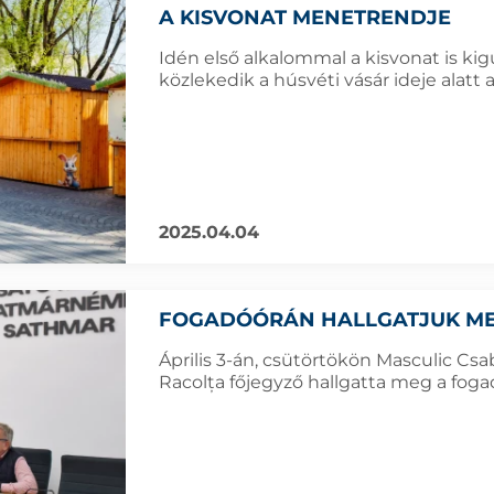
A KISVONAT MENETRENDJE
Idén első alkalommal a kisvonat is kig
közlekedik a húsvéti vásár ideje alatt
2025.04.04
FOGADÓÓRÁN HALLGATJUK MEG
Április 3-án, csütörtökön Masculic Cs
Racolța főjegyző hallgatta meg a fogad