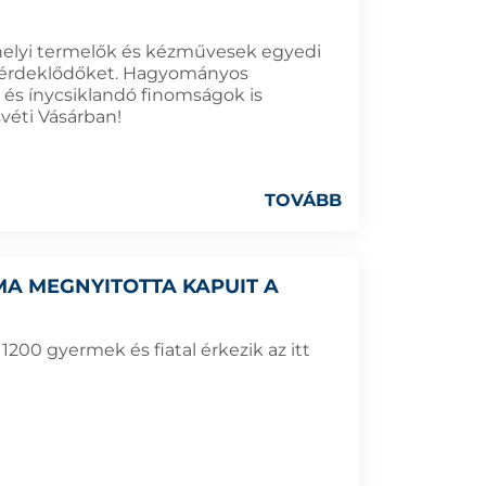
n helyi termelők és kézművesek egyedi
az érdeklődőket. Hagyományos
 és ínycsiklandó finomságok is
éti Vásárban!
TOVÁBB
MA MEGNYITOTTA KAPUIT A
00 gyermek és fiatal érkezik az itt