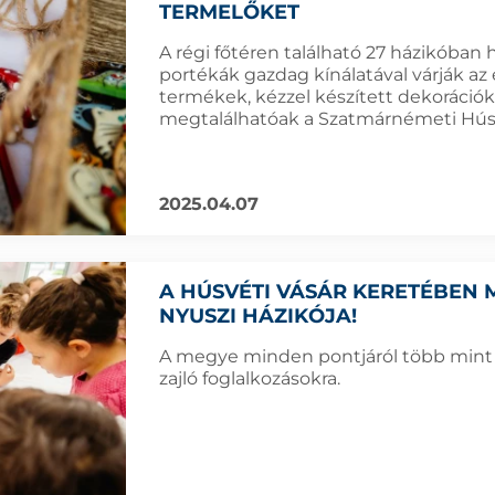
TERMELŐKET
A régi főtéren található 27 házikóba
portékák gazdag kínálatával várják 
termékek, kézzel készített dekorációk
megtalálhatóak a Szatmárnémeti Húsv
2025.04.07
A HÚSVÉTI VÁSÁR KERETÉBEN 
NYUSZI HÁZIKÓJA!
A megye minden pontjáról több mint 12
zajló foglalkozásokra.