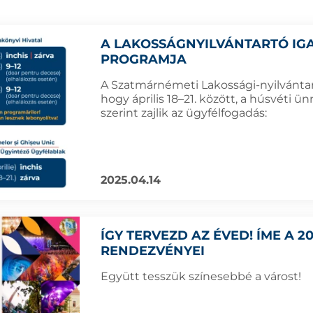
A LAKOSSÁGNYILVÁNTARTÓ IG
PROGRAMJA
A Szatmárnémeti Lakossági-nyilvántart
hogy április 18–21. között, a húsvéti ü
szerint zajlik az ügyfélfogadás:
2025.04.14
ÍGY TERVEZD AZ ÉVED! ÍME A 
RENDEZVÉNYEI
Együtt tesszük színesebbé a várost!