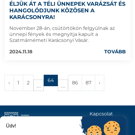
ÉLJÜK ÁT A TÉLI ÜNNEPEK VARÁZSÁT ÉS
HANGOLÓDJUNK KÖZÖSEN A
KARÁCSONYRA!
November 28-án, csütörtökön felgyúlnak az
ünnepi fények és megnyitja kapuit a
Szatmárnémeti Karácsonyi Vásár.
2024.11.18
TOVÁBB
64
‹
1
2
86
87
›
Kapcsolat
KÖVESSENEK
Üdv!