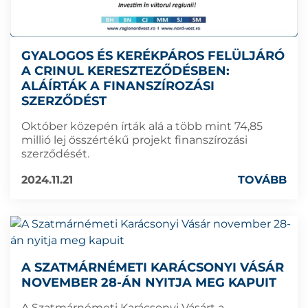
GYALOGOS ÉS KERÉKPÁROS FELÜLJÁRÓ
A CRINUL KERESZTEZŐDÉSBEN:
ALÁÍRTÁK A FINANSZÍROZÁSI
SZERZŐDÉST
Október közepén írták alá a több mint 74,85
millió lej összértékű projekt finanszírozási
szerződését.
2024.11.21
TOVÁBB
A SZATMÁRNÉMETI KARÁCSONYI VÁSÁR
NOVEMBER 28-ÁN NYITJA MEG KAPUIT
A Szatmárnémeti Karácsonyi Vásárt a