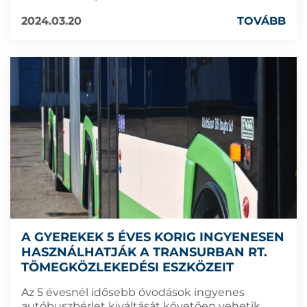
2024.03.20
TOVÁBB
A GYEREKEK 5 ÉVES KORIG INGYENESEN
HASZNÁLHATJÁK A TRANSURBAN RT.
TÖMEGKÖZLEKEDÉSI ESZKÖZEIT
Az 5 évesnél idősebb óvodások ingyenes
autóbuszbérlet kiváltását követően vehetik