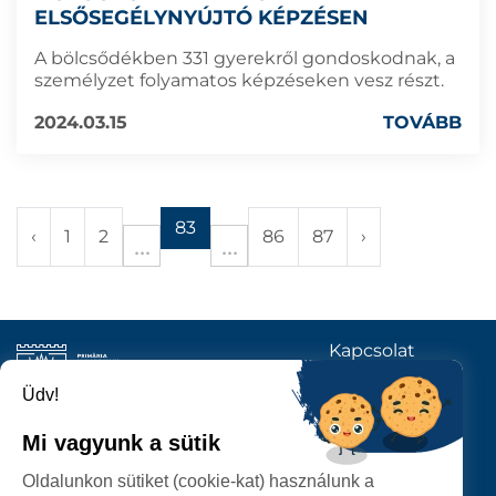
ELSŐSEGÉLYNYÚJTÓ KÉPZÉSEN
A bölcsődékben 331 gyerekről gondoskodnak, a
személyzet folyamatos képzéseken vesz részt.
2024.03.15
TOVÁBB
83
‹
1
2
86
87
›
Kapcsolat
KÖVESSENEK
Üdv!
Mi vagyunk a sütik
SZATMÁRNÉMETI
Oldalunkon sütiket (cookie-kat) használunk a