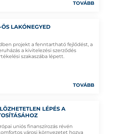
TOVÁBB
5-ÖS LAKÓNEGYED
dben projekt a fenntartható fejlődést, a
eruházás a kivitelezési szerződés
ékelési szakaszába lépett.
TOVÁBB
LÖZHETETLEN LÉPÉS A
TOSÍTÁSÁHOZ
urópai uniós finanszírozás révén
, komfortos városi környezetet hozva