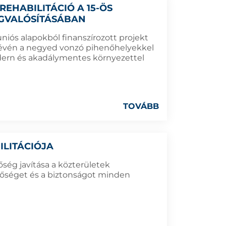
EHABILITÁCIÓ A 15-ÖS
GVALÓSÍTÁSÁBAN
uniós alapokból finanszírozott projekt
révén a negyed vonzó pihenőhelyekkel
odern és akadálymentes környezettel
TOVÁBB
ILITÁCIÓJA
őség javítása a közterületek
hetőséget és a biztonságot minden