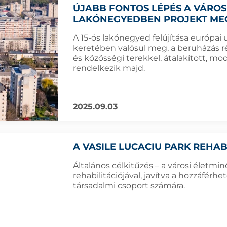
ÚJABB FONTOS LÉPÉS A VÁROSR
LAKÓNEGYEDBEN PROJEKT ME
A 15-ös lakónegyed felújítása európai 
keretében valósul meg, a beruházás 
és közösségi terekkel, átalakított, m
rendelkezik majd.
2025.09.03
A VASILE LUCACIU PARK REHAB
Általános célkitűzés – a városi életmin
rehabilitációjával, javítva a hozzáfér
társadalmi csoport számára.