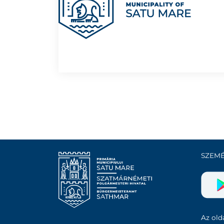
SZEMÉ
Az olda