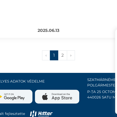
2025.06.13
‹
1
2
›
SZATMÁRNÉMET
LYES ADATOK VÉDELME
POLGÁRMESTER
P-ȚA 25 OCTOMB
440026 SATU M
lt fejlesztette