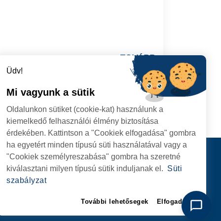
TOVÁBB
Üdv!
Mi vagyunk a sütik
Oldalunkon sütiket (cookie-kat) használunk a
kiemelkedő felhasználói élmény biztosítása
érdekében. Kattintson a "Cookiek elfogadása" gombra
ha egyetért minden típusú süti használatával vagy a
I
Kapcsolat
"Cookiek személyreszabása" gombra ha szeretné
I HIVATAL
KÖVESSENEK
kiválasztani milyen típusú sütik induljanak el.
Süti
RIE, NR. 1 CORP M,
szabályzat
ARE
További lehetősegek
Elfogadom