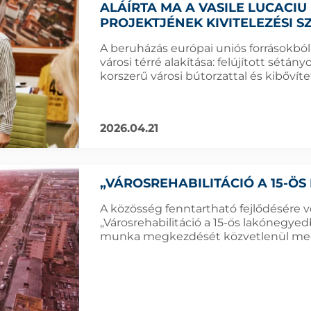
ALÁÍRTA MA A VASILE LUCACIU
PROJEKTJÉNEK KIVITELEZÉSI 
A beruházás európai uniós forrásokból
városi térré alakítása: felújított sétán
korszerű városi bútorzattal és kibővíte
2026.04.21
„VÁROSREHABILITÁCIÓ A 15-Ö
A közösség fenntartható fejlődésére v
„Városrehabilitáció a 15-ös lakónegyed
munka megkezdését közvetlenül mege