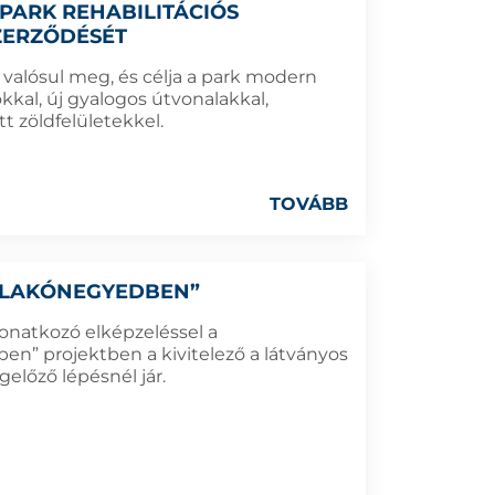
 PARK REHABILITÁCIÓS
SZERZŐDÉSÉT
 valósul meg, és célja a park modern
yokkal, új gyalogos útvonalakkal,
tt zöldfelületekkel.
TOVÁBB
S LAKÓNEGYEDBEN”
onatkozó elképzeléssel a
ben” projektben a kivitelező a látványos
lőző lépésnél jár.