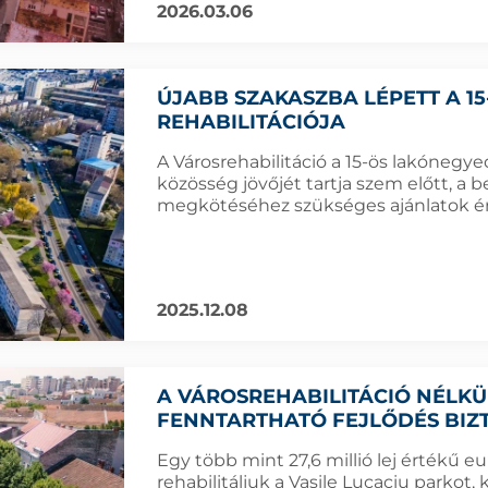
2026.03.06
ÚJABB SZAKASZBA LÉPETT A 1
REHABILITÁCIÓJA
A Városrehabilitáció a 15-ös lakónegye
közösség jövőjét tartja szem előtt, a b
megkötéséhez szükséges ajánlatok ért
2025.12.08
A VÁROSREHABILITÁCIÓ NÉLKÜ
FENNTARTHATÓ FEJLŐDÉS BIZ
Egy több mint 27,6 millió lej értékű e
rehabilitáljuk a Vasile Lucaciu parkot