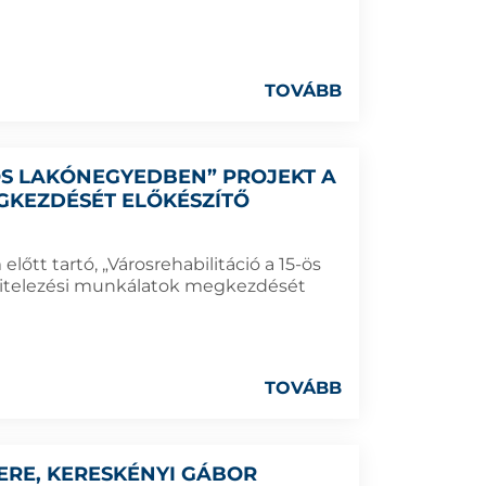
TOVÁBB
-ÖS LAKÓNEGYEDBEN” PROJEKT A
GKEZDÉSÉT ELŐKÉSZÍTŐ
lőtt tartó, „Városrehabilitáció a 15-ös
ivitelezési munkálatok megkezdését
TOVÁBB
RE, KERESKÉNYI GÁBOR