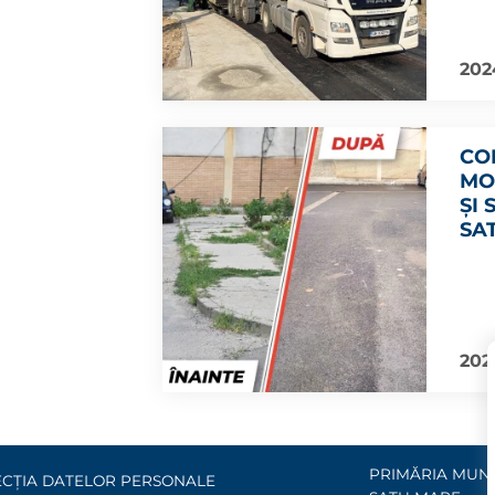
202
CO
MO
ȘI
SA
202
PRIMĂRIA MUNI
CȚIA DATELOR PERSONALE