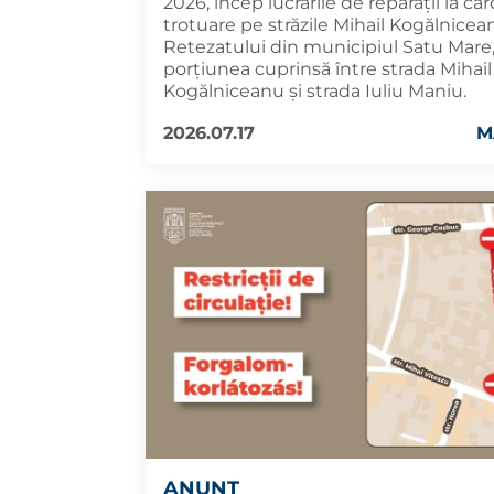
2026, încep lucrările de reparații la car
trotuare pe străzile Mihail Kogălnicea
Retezatului din municipiul Satu Mare
porțiunea cuprinsă între strada Mihail
Kogălniceanu și strada Iuliu Maniu.
2026.07.17
M
ANUNȚ