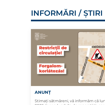
INFORMĂRI / ȘTIRI
ANUNȚ
Stimați sătmăreni, vă informăm că luni