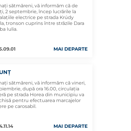
mați sătmăreni, vă informăm că de
i, 2 septembrie, încep lucrările la
alațiile electrice pe strada Krúdy
a, tronson cuprins între străzile Dara
lba Iulia.
5.09.01
MAI DEPARTE
UNȚ
ați sătmăreni, vă informăm că vineri,
oiembrie, după ora 16.00, circulația
ieră pe strada Horea din municipiu va
nchisă pentru efectuarea marcajelor
ere pe carosabil.
.11.14
MAI DEPARTE