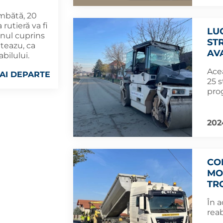
mbătă, 20
 rutieră va fi
LU
onul cuprins
ST
teazu, ca
AV
bilului.
Acea
AI DEPARTE
25 s
pro
202
CO
MO
TR
În a
reab