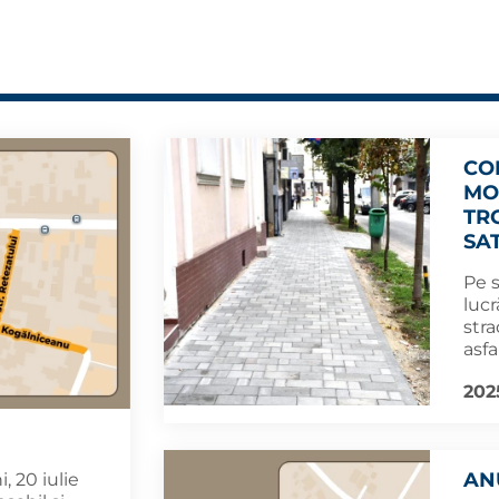
CO
MO
TR
SA
Pe s
lucr
stra
asfa
202
AN
, 20 iulie