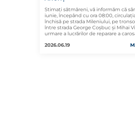
Stimați sătmăreni, vă informăm că sâ
iunie, începând cu ora 08:00, circulația
închisă pe strada Mileniului, pe trons
între strada George Coșbuc și Mihai Vi
urmare a lucrărilor de reparare a carosa
2026.06.19
M