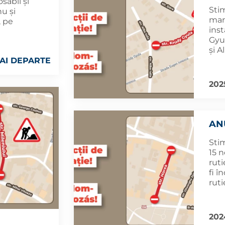
osabil și
Sti
nu și
marț
, pe
inst
Gyul
și A
AI DEPARTE
202
AN
Stim
15 n
rut
fi î
ruti
2024