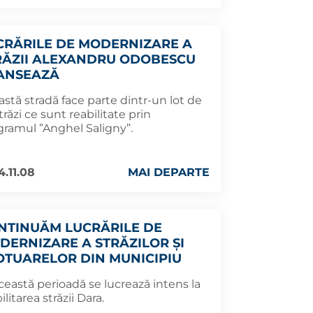
CRĂRILE DE MODERNIZARE A
RĂZII ALEXANDRU ODOBESCU
ANSEAZĂ
stă stradă face parte dintr-un lot de
trăzi ce sunt reabilitate prin
gramul ”Anghel Saligny”.
4.11.08
MAI DEPARTE
NTINUĂM LUCRĂRILE DE
DERNIZARE A STRĂZILOR ȘI
OTUARELOR DIN MUNICIPIU
ceastă perioadă se lucrează intens la
ilitarea străzii Dara.