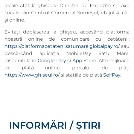
locale atât la ghișeele Direcției de Impozite și Taxe
Locale din Centrul Comercial Someșul, etajul 4, cât
și online.
Evitați deplasarea la ghișeu, accesând platforma
noastră online de comunicare cu cetățenii:
https://platformacetateni.satumare.globalpay.ro/
sau
descărcând aplicația MobilePay Satu Mare,
disponibilă în
Google Play
și
App Store
. Alte mijloace
de plată online: portalul de plăți
https://www.ghiseul.ro/
și stațiile de plată
SelfPay
.
INFORMĂRI / ȘTIRI