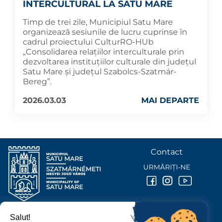
INTERCULTURAL LA SATU MARE
Timp de trei zile, Municipiul Satu Mare
organizează sesiunile de lucru cuprinse în
cadrul proiectului CulturRO-HUb
„Consolidarea relațiilor interculturale prin
dezvoltarea instituțiilor culturale din județul
Satu Mare și județul Szabolcs-Szatmár-
Bereg”.
2026.03.03
MAI DEPARTE
Contact
URMĂRIȚI-NE
Salut!
PRIMĂRIA MUNICIPIULUI