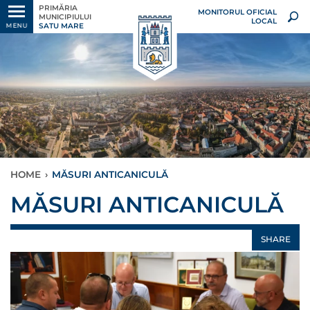
PRIMĂRIA
MONITORUL OFICIAL
MUNICIPIULUI
LOCAL
SATU MARE
MENU
HOME
›
MĂSURI ANTICANICULĂ
MĂSURI ANTICANICULĂ
SHARE