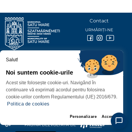
Contact
URMĂRIȚI-NE
Salut!
PRIMĂRIA MUNICIPIULUI
SATU MARE
Noi suntem cookie-urile
P-ȚA 25 OCTOMBRIE, NR. 1 CORP M, 440026 SATU MARE
Acest site folosește cookie-uri. Navigând în
PROTECȚIA DATELOR PERSONALE
continuare vă exprimați acordul pentru folosirea
cookie-urilor conform Regulamentului (UE) 2016/679.
Politica de cookies
Personalizare
Accept
PAGINĂ DEZVOLTATĂ DE