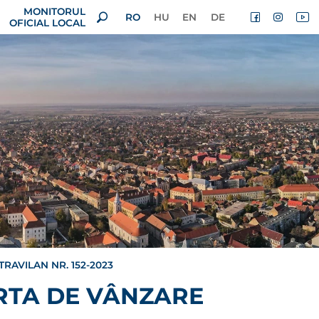
MONITORUL
RO
HU
EN
DE
OFICIAL LOCAL
AVILAN NR. 152-2023
RTA DE VÂNZARE