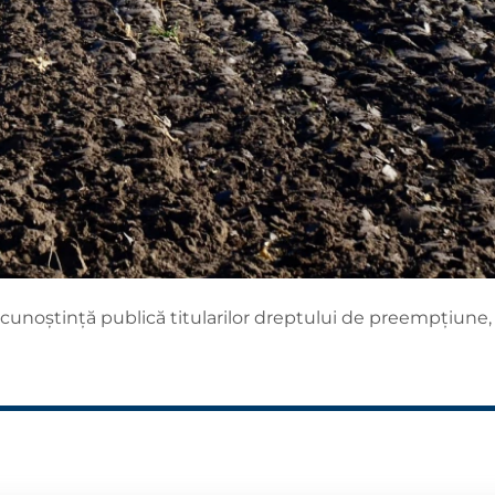
cunoștință publică titularilor dreptului de preempțiune, 