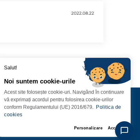
2022.08.22
Salut!
Noi suntem cookie-urile
Acest site folosește cookie-uri. Navigând în continuare
CIPIULUI
Contact
vă exprimați acordul pentru folosirea cookie-urilor
URMĂRIȚI-NE
conform Regulamentului (UE) 2016/679.
Politica de
RIE, NR. 1 CORP M,
cookies
ARE
Personalizare
Accept