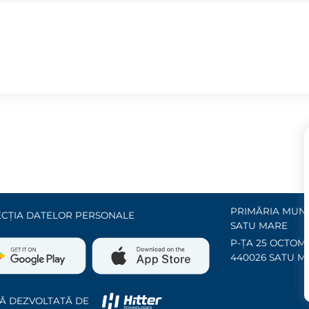
PRIMĂRIA MUNI
CȚIA DATELOR PERSONALE
SATU MARE
P-ȚA 25 OCTOMB
440026 SATU M
Ă DEZVOLTATĂ DE