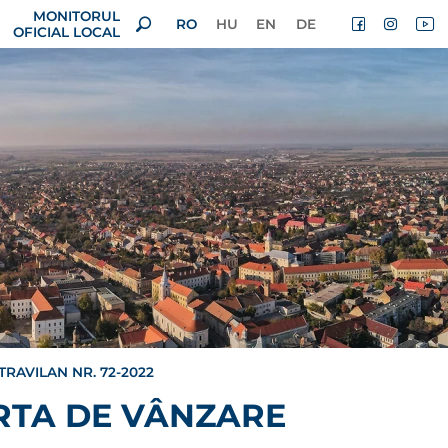
MONITORUL
RO
HU
EN
DE
OFICIAL LOCAL
RAVILAN NR. 72-2022
RTA DE VÂNZARE