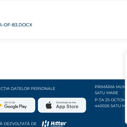
-OF-83.DOCX
PRIMĂRIA MUNI
CȚIA DATELOR PERSONALE
SATU MARE
P-ȚA 25 OCTOMB
440026 SATU M
Ă DEZVOLTATĂ DE