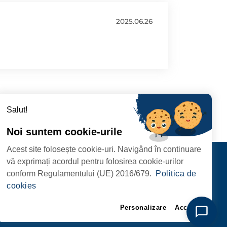
2025.06.26
Salut!
Noi suntem cookie-urile
Acest site folosește cookie-uri. Navigând în continuare
CIPIULUI
Contact
vă exprimați acordul pentru folosirea cookie-urilor
URMĂRIȚI-NE
conform Regulamentului (UE) 2016/679.
Politica de
RIE, NR. 1 CORP M,
cookies
ARE
Personalizare
Accept