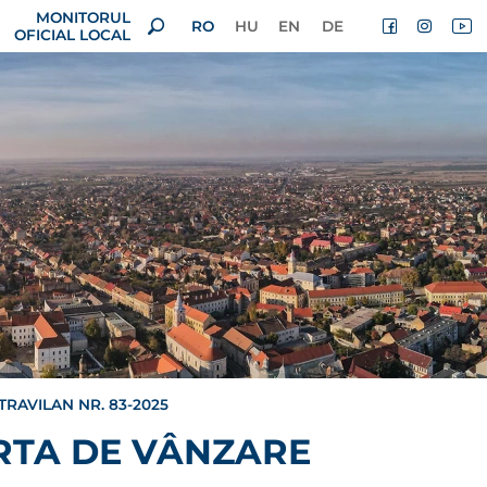
MONITORUL
RO
HU
EN
DE
OFICIAL LOCAL
RAVILAN NR. 83-2025
RTA DE VÂNZARE