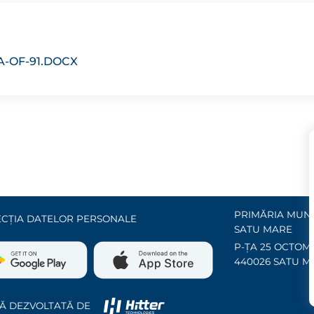
-OF-91.DOCX
PRIMĂRIA MUNI
CȚIA DATELOR PERSONALE
SATU MARE
P-ȚA 25 OCTOMB
440026 SATU M
Ă DEZVOLTATĂ DE