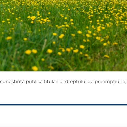
cunoștință publică titularilor dreptului de preempțiune,