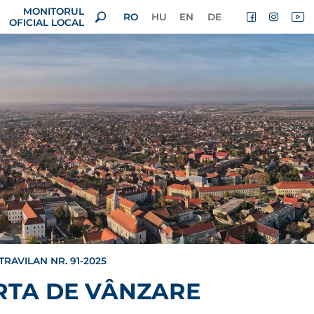
MONITORUL
RO
HU
EN
DE
OFICIAL LOCAL
RAVILAN NR. 91-2025
RTA DE VÂNZARE