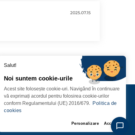
2025.07.15
Salut!
Noi suntem cookie-urile
Acest site folosește cookie-uri. Navigând în continuare
CIPIULUI
Contact
vă exprimați acordul pentru folosirea cookie-urilor
URMĂRIȚI-NE
conform Regulamentului (UE) 2016/679.
Politica de
RIE, NR. 1 CORP M,
cookies
ARE
Personalizare
Accept