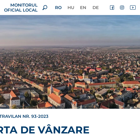
MONITORUL
RO
HU
EN
DE
OFICIAL LOCAL
RAVILAN NR. 93-2023
RTA DE VÂNZARE