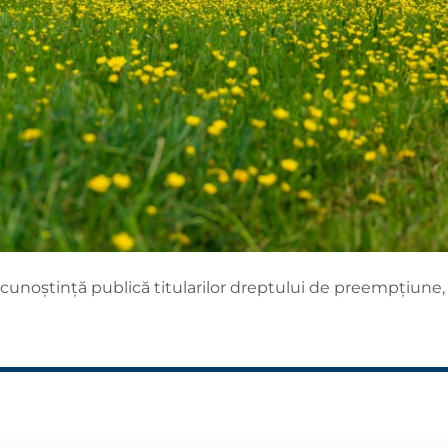
cunoștință publică titularilor dreptului de preempțiune, 