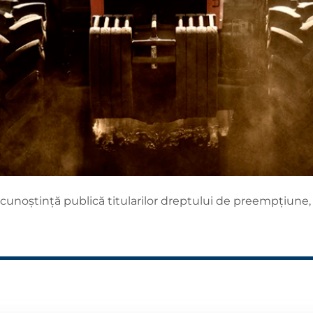
cunoștință publică titularilor dreptului de preempțiune,