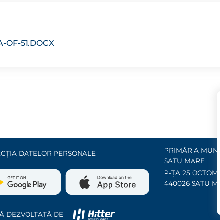
-OF-51.DOCX
PRIMĂRIA MUNI
CȚIA DATELOR PERSONALE
SATU MARE
P-ȚA 25 OCTOMB
440026 SATU M
Ă DEZVOLTATĂ DE