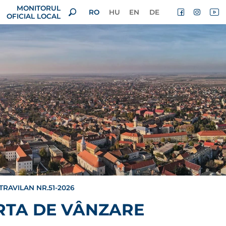
MONITORUL
RO
HU
EN
DE
OFICIAL LOCAL
RAVILAN NR.51-2026
RTA DE VÂNZARE