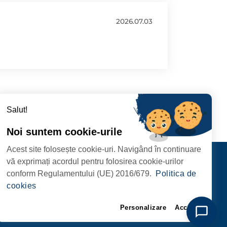
2026.07.03
Salut!
Noi suntem cookie-urile
Acest site folosește cookie-uri. Navigând în continuare
CIPIULUI
Contact
vă exprimați acordul pentru folosirea cookie-urilor
URMĂRIȚI-NE
conform Regulamentului (UE) 2016/679.
Politica de
RIE, NR. 1 CORP M,
cookies
ARE
Personalizare
Accept