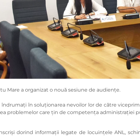
 Satu Mare a organizat o nouă sesiune de audiențe.
 și îndrumați în soluționarea nevoilor lor de către viceprim
area problemelor care țin de competența administrației p
 înscriși dorind informații legate de locuințele ANL, sc