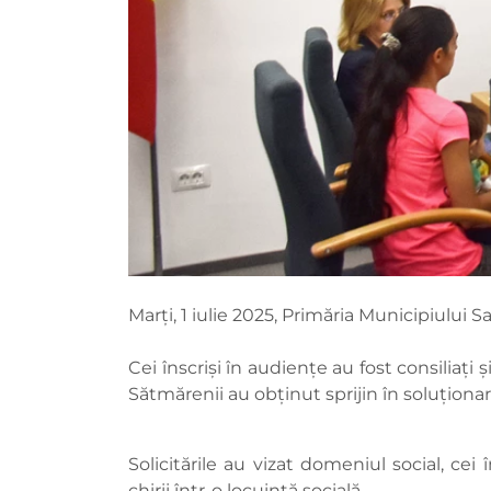
Marți, 1 iulie 2025, Primăria Municipiului
Cei înscriși în audiențe au fost consiliați
Sătmărenii au obținut sprijin în soluțion
Solicitările au vizat domeniul social, cei
chirii într-o locuință socială.