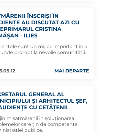
MĂRENII ÎNSCRIȘI ÎN
DIENȚE AU DISCUTAT AZI CU
CEPRIMARUL CRISTINA
ĂȘAN - ILIEȘ
iențele sunt un mijloc important în a
punde prompt la nevoile comunității.
6.05.12
MAI DEPARTE
CRETARUL GENERAL AL
ICIPIULUI ȘI ARHITECTUL ȘEF,
 AUDIENȚE CU CETĂȚENII
jinim sătmărenii în soluționarea
blemelor care țin de competența
nistrației publice.