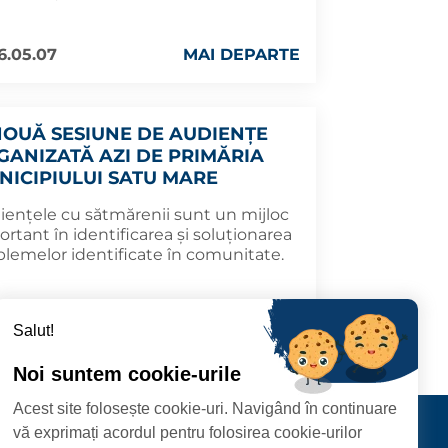
6.05.07
MAI DEPARTE
NOUĂ SESIUNE DE AUDIENȚE
GANIZATĂ AZI DE PRIMĂRIA
NICIPIULUI SATU MARE
iențele cu sătmărenii sunt un mijloc
rtant în identificarea și soluționarea
blemelor identificate în comunitate.
6.04.07
MAI DEPARTE
Salut!
Noi suntem cookie-urile
Acest site folosește cookie-uri. Navigând în continuare
CIPIULUI
Contact
vă exprimați acordul pentru folosirea cookie-urilor