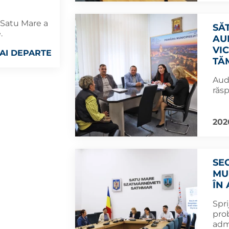
 Satu Mare a
SĂT
.
AU
VI
AI DEPARTE
TĂM
Aud
răs
202
SE
MUN
ÎN
Spri
pro
admi