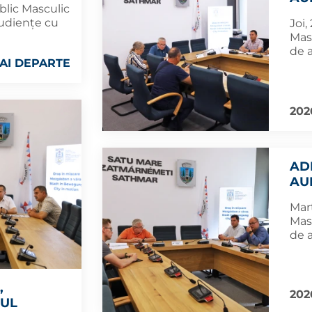
blic Masculic
audiențe cu
Joi,
Mas
de 
AI DEPARTE
202
AD
AU
Marț
Mas
de 
,
202
RUL