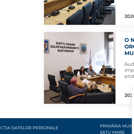
202
O 
OR
MU
Aud
impo
pro
202
PRIMĂRIA MUNI
CȚIA DATELOR PERSONALE
SATU MARE