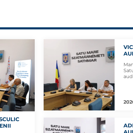
VI
AU
Marț
Sat
aud
202
SCULIC
AD
ENII
AU