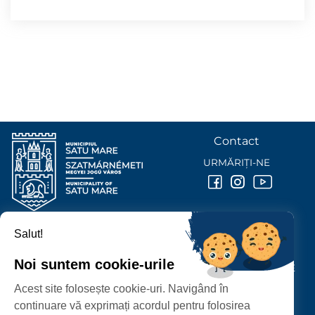
Contact
URMĂRIȚI-NE
Salut!
PRIMĂRIA MUNICIPIULUI
SATU MARE
Noi suntem cookie-urile
P-ȚA 25 OCTOMBRIE, NR. 1 CORP M, 440026 SATU MARE
Acest site folosește cookie-uri. Navigând în
PROTECȚIA DATELOR PERSONALE
continuare vă exprimați acordul pentru folosirea