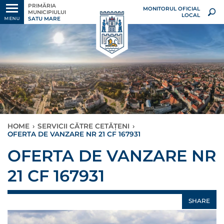
PRIMĂRIA
MONITORUL OFICIAL
MUNICIPIULUI
LOCAL
SATU MARE
MENU
HOME
›
SERVICII CĂTRE CETĂȚENI
›
OFERTA DE VANZARE NR 21 CF 167931
OFERTA DE VANZARE NR
21 CF 167931
SHARE