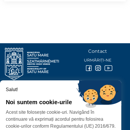
Contact
URMĂRIȚI-NE
Salut!
PRIMĂRIA MUNICIPIULUI
SATU MARE
Noi suntem cookie-urile
P-ȚA 25 OCTOMBRIE, NR. 1 CORP M, 440026 SATU MARE
Acest site folosește cookie-uri. Navigând în
PROTECȚIA DATELOR PERSONALE
continuare vă exprimați acordul pentru folosirea
cookie-urilor conform Regulamentului (UE) 2016/679.