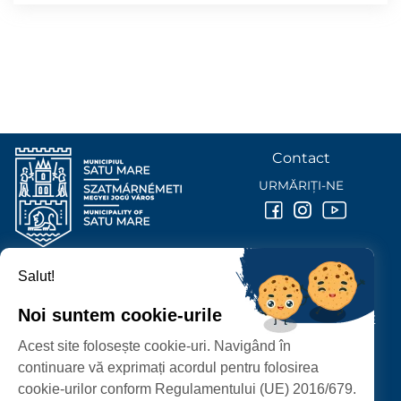
Contact
URMĂRIȚI-NE
Salut!
PRIMĂRIA MUNICIPIULUI
SATU MARE
Noi suntem cookie-urile
P-ȚA 25 OCTOMBRIE, NR. 1 CORP M, 440026 SATU MARE
Acest site folosește cookie-uri. Navigând în
PROTECȚIA DATELOR PERSONALE
continuare vă exprimați acordul pentru folosirea
cookie-urilor conform Regulamentului (UE) 2016/679.