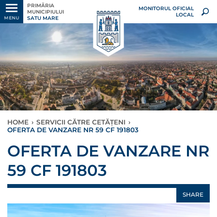
PRIMĂRIA
MONITORUL OFICIAL
MUNICIPIULUI
LOCAL
SATU MARE
MENU
HOME
›
SERVICII CĂTRE CETĂȚENI
›
OFERTA DE VANZARE NR 59 CF 191803
OFERTA DE VANZARE NR
59 CF 191803
SHARE