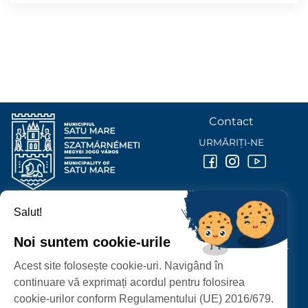
Contact
URMĂRIȚI-NE
Salut!
PRIMĂRIA MUNICIPIULUI
SATU MARE
Noi suntem cookie-urile
P-ȚA 25 OCTOMBRIE, NR. 1 CORP M, 440026 SATU MARE
Acest site folosește cookie-uri. Navigând în
PROTECȚIA DATELOR PERSONALE
continuare vă exprimați acordul pentru folosirea
cookie-urilor conform Regulamentului (UE) 2016/679.