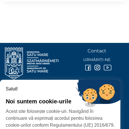
Contact
URMĂRIȚI-NE
Salut!
PRIMĂRIA MUNICIPIULUI
SATU MARE
Noi suntem cookie-urile
P-ȚA 25 OCTOMBRIE, NR. 1 CORP M, 440026 SATU MARE
Acest site folosește cookie-uri. Navigând în
PROTECȚIA DATELOR PERSONALE
continuare vă exprimați acordul pentru folosirea
cookie-urilor conform Regulamentului (UE) 2016/679.