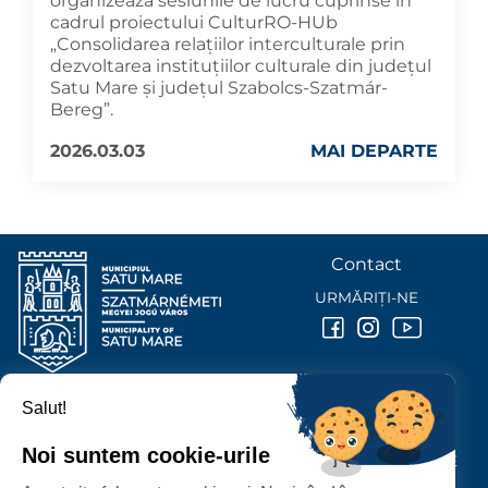
organizează sesiunile de lucru cuprinse în
cadrul proiectului CulturRO-HUb
„Consolidarea relațiilor interculturale prin
dezvoltarea instituțiilor culturale din județul
Satu Mare și județul Szabolcs-Szatmár-
Bereg”.
2026.03.03
MAI DEPARTE
Contact
URMĂRIȚI-NE
Salut!
PRIMĂRIA MUNICIPIULUI
SATU MARE
Noi suntem cookie-urile
P-ȚA 25 OCTOMBRIE, NR. 1 CORP M, 440026 SATU MARE