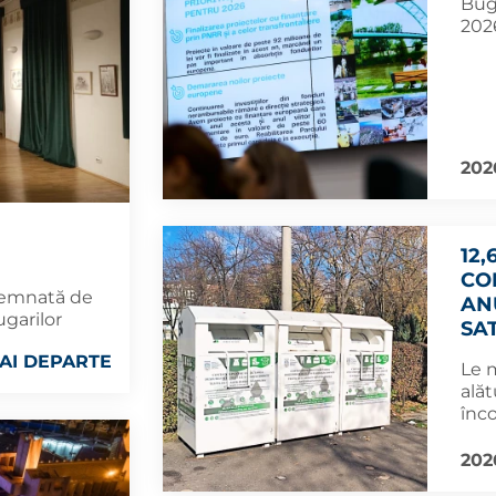
Bug
2026
202
12,
CO
 semnată de
AN
ugarilor
SA
AI DEPARTE
Le 
alăt
înco
202