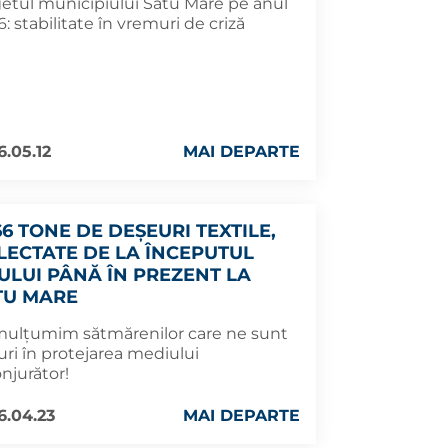
etul municipiului Satu Mare pe anul
: stabilitate în vremuri de criză
6.05.12
MAI DEPARTE
66 TONE DE DEȘEURI TEXTILE,
LECTATE DE LA ÎNCEPUTUL
ULUI PÂNĂ ÎN PREZENT LA
TU MARE
mulțumim sătmărenilor care ne sunt
uri în protejarea mediului
njurător!
6.04.23
MAI DEPARTE