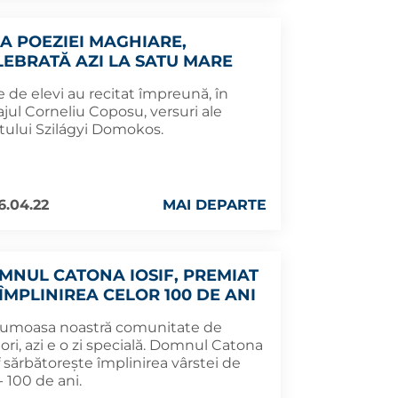
UA POEZIEI MAGHIARE,
LEBRATĂ AZI LA SATU MARE
 de elevi au recitat împreună, în
jul Corneliu Coposu, versuri ale
tului Szilágyi Domokos.
6.04.22
MAI DEPARTE
MNUL CATONA IOSIF, PREMIAT
 ÎMPLINIREA CELOR 100 DE ANI
frumoasa noastră comunitate de
ori, azi e o zi specială. Domnul Catona
f sărbătorește împlinirea vârstei de
- 100 de ani.