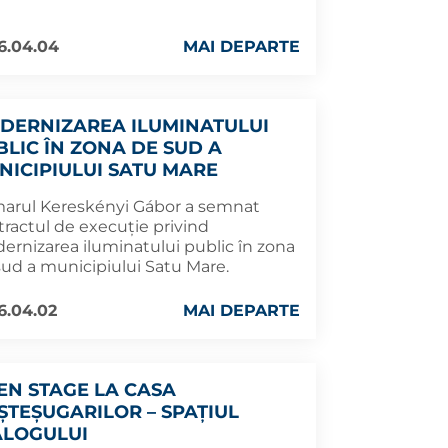
6.04.04
MAI DEPARTE
DERNIZAREA ILUMINATULUI
BLIC ÎN ZONA DE SUD A
NICIPIULUI SATU MARE
marul Kereskényi Gábor a semnat
tractul de execuție privind
ernizarea iluminatului public în zona
sud a municipiului Satu Mare.
6.04.02
MAI DEPARTE
EN STAGE LA CASA
ȘTEȘUGARILOR – SPAȚIUL
ALOGULUI