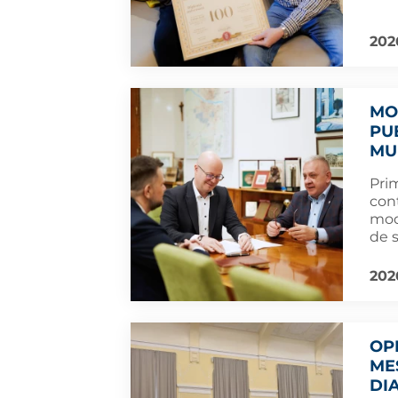
202
MO
PU
MU
Pri
con
mod
de 
202
OP
ME
DI