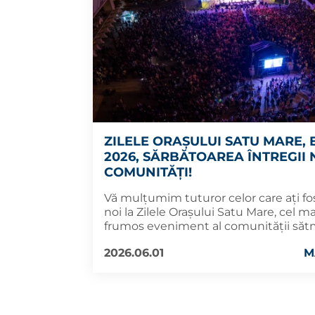
ZILELE ORAȘULUI SATU MARE, 
2026, SĂRBĂTOAREA ÎNTREGII
COMUNITĂȚI!
Vă mulțumim tuturor celor care ați fos
noi la Zilele Orașului Satu Mare, cel m
frumos eveniment al comunității săt
2026.06.01
M