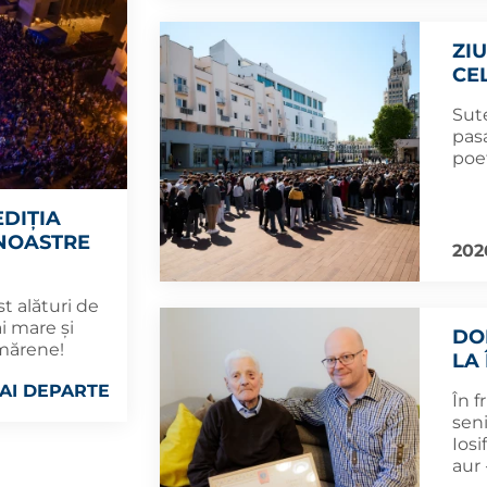
ZI
CE
Sute
pasa
poe
EDIȚIA
 NOASTRE
202
t alături de
ai mare și
DO
mărene!
LA
AI DEPARTE
În 
seni
Iosi
aur 