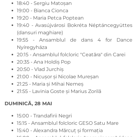
18:40 - Sergiu Matoșan
19:00 - Bianca Cionca
19:20 - Maria Petca Poptean
19:40 - Avasújvárosi Bokréta Néptáncegyüttes
(dansuri maghiare)
19:55 - Ansamblul de dans 4 for Dance
Nyíregyháza
20:15 - Ansamblul folcloric "Ceatăra" din Carei
20:35 - Ana Holdiș Pop
20:50 - Vlad Jurchiș
21:00 - Nicușor și Nicolae Mureșan
21:25 - Maria și Mihai Nemeș
21:55 - Lavinia Goste și Marius Zorilă
DUMINICĂ, 28 MAI
15:00 - Trandafirii Negri
15:15 - Ansamblul folcloric GESO Satu Mare
15:40 - Alexandra Mărcuț și formația