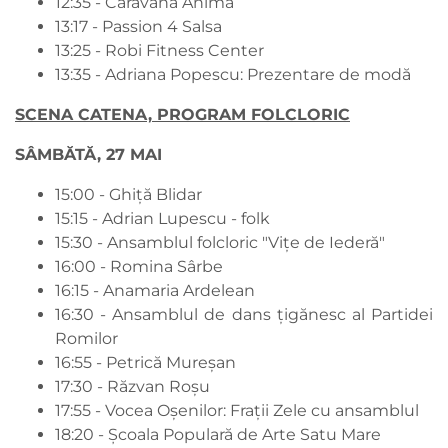
12:35 - Caravana Anima
13:17 - Passion 4 Salsa
13:25 - Robi Fitness Center
13:35 - Adriana Popescu: Prezentare de modă
SCENA CATENA, PROGRAM FOLCLORIC
SÂMBĂTĂ, 27 MAI
15:00 - Ghiță Blidar
15:15 - Adrian Lupescu - folk
15:30 - Ansamblul folcloric "Vițe de Iederă"
16:00 - Romina Sârbe
16:15 - Anamaria Ardelean
16:30 - Ansamblul de dans țigănesc al Partidei
Romilor
16:55 - Petrică Mureșan
17:30 - Răzvan Roșu
17:55 - Vocea Oșenilor: Frații Zele cu ansamblul
18:20 - Școala Populară de Arte Satu Mare