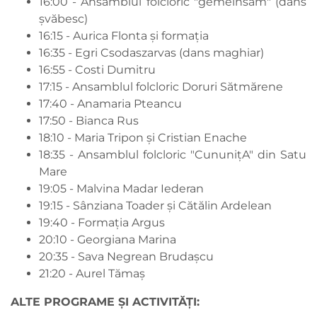
16:00 - Ansamblul folcloric "gemeinsam" (dans
șvăbesc)
16:15 - Aurica Flonta și formația
16:35 - Egri Csodaszarvas (dans maghiar)
16:55 - Costi Dumitru
17:15 - Ansamblul folcloric Doruri Sătmărene
17:40 - Anamaria Pteancu
17:50 - Bianca Rus
18:10 - Maria Tripon și Cristian Enache
18:35 - Ansamblul folcloric "CununițA" din Satu
Mare
19:05 - Malvina Madar Iederan
19:15 - Sânziana Toader și Cătălin Ardelean
19:40 - Formația Argus
20:10 - Georgiana Marina
20:35 - Sava Negrean Brudașcu
21:20 - Aurel Tămaș
ALTE PROGRAME ȘI ACTIVITĂȚI: