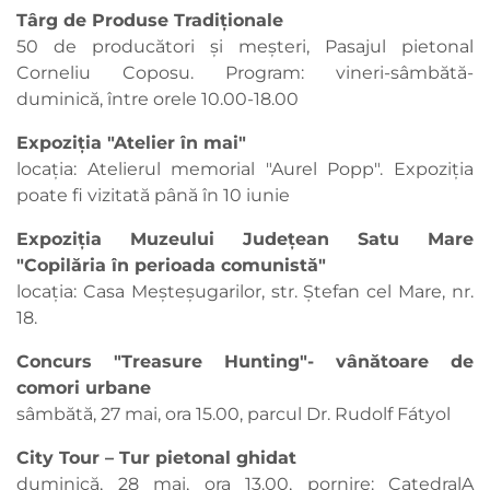
Târg de Produse Tradiționale
50 de producători și meșteri, Pasajul pietonal
Corneliu Coposu. Program: vineri-sâmbătă-
duminică, între orele 10.00-18.00
Expoziția "Atelier în mai"
locația: Atelierul memorial "Aurel Popp". Expoziția
poate fi vizitată până în 10 iunie
Expoziția Muzeului Județean Satu Mare
"Copilăria în perioada comunistă"
locația: Casa Meșteșugarilor, str. Ștefan cel Mare, nr.
18.
Concurs "Treasure Hunting"- vânătoare de
comori urbane
sâmbătă, 27 mai, ora 15.00, parcul Dr. Rudolf Fátyol
City Tour – Tur pietonal ghidat
duminică, 28 mai, ora 13.00, pornire: CatedralA