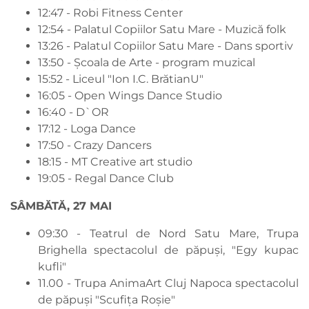
12:47 - Robi Fitness Center
12:54 - Palatul Copiilor Satu Mare - Muzică folk
13:26 - Palatul Copiilor Satu Mare - Dans sportiv
13:50 - Școala de Arte - program muzical
15:52 - Liceul "Ion I.C. BrătianU"
16:05 - Open Wings Dance Studio
16:40 - D`OR
17:12 - Loga Dance
17:50 - Crazy Dancers
18:15 - MT Creative art studio
19:05 - Regal Dance Club
SÂMBĂTĂ, 27 MAI
09:30 - Teatrul de Nord Satu Mare, Trupa
Brighella spectacolul de păpuși, "Egy kupac
kufli"
11.00 - Trupa AnimaArt Cluj Napoca spectacolul
de păpuși "Scufița Roșie"