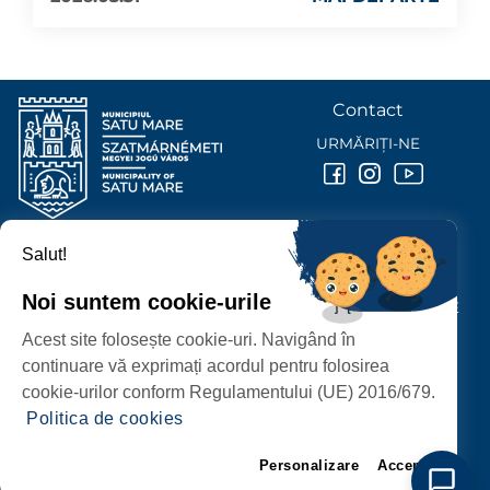
Contact
URMĂRIȚI-NE
Salut!
PRIMĂRIA MUNICIPIULUI
SATU MARE
Noi suntem cookie-urile
P-ȚA 25 OCTOMBRIE, NR. 1 CORP M, 440026 SATU MARE
Acest site folosește cookie-uri. Navigând în
PROTECȚIA DATELOR PERSONALE
continuare vă exprimați acordul pentru folosirea
cookie-urilor conform Regulamentului (UE) 2016/679.
Politica de cookies
Personalizare
Accept