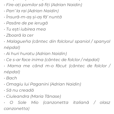
• Fire-ați pomilor să fiți (Adrian Naidin)
• Pan’ la rai (Adrian Naidin)
• Însură-m-aș și-aș fă’ nuntă
• Pasăre de pe ierugă
• Tu ești iubirea mea
• Zboară la cer
• Malagueña (cântec din folclorul spaniol / spanyol
népdal)
• Ai huri huratu (Adrian Naidin)
• Ce s-ar face inima (cântec de folclor / népdal)
• Mama me când m-o făcut (cântec de folclor /
népdal)
• Bach
• Omagiu lui Paganini (Adrian Naidin)
• Să nu creadă
• Ciuleandra (Maria Tănase)
• O Sole Mio (canzonetta italiană / olasz
canzonetta)