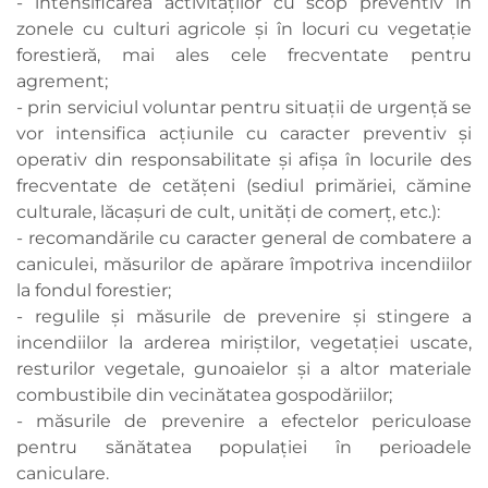
- intensificarea activităților cu scop preventiv în
zonele cu culturi agricole şi în locuri cu vegetaţie
forestieră, mai ales cele frecventate pentru
agrement;
- prin serviciul voluntar pentru situații de urgenţă se
vor intensifica acțiunile cu caracter preventiv şi
operativ din responsabilitate și afişa în locurile des
frecventate de cetăţeni (sediul primăriei, cămine
culturale, lăcaşuri de cult, unităţi de comerţ, etc.):
- recomandările cu caracter general de combatere a
caniculei, măsurilor de apărare împotriva incendiilor
la fondul forestier;
- regulile şi măsurile de prevenire şi stingere a
incendiilor la arderea miriştilor, vegetaţiei uscate,
resturilor vegetale, gunoaielor și a altor materiale
combustibile din vecinătatea gospodăriilor;
- măsurile de prevenire a efectelor periculoase
pentru sănătatea populaţiei în perioadele
caniculare.