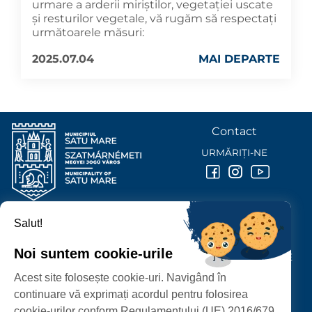
urmare a arderii miriștilor, vegetației uscate
și resturilor vegetale, vă rugăm să respectați
următoarele măsuri:
2025.07.04
MAI DEPARTE
Contact
URMĂRIȚI-NE
Salut!
PRIMĂRIA MUNICIPIULUI
SATU MARE
Noi suntem cookie-urile
P-ȚA 25 OCTOMBRIE, NR. 1 CORP M, 440026 SATU MARE
Acest site folosește cookie-uri. Navigând în
PROTECȚIA DATELOR PERSONALE
continuare vă exprimați acordul pentru folosirea
cookie-urilor conform Regulamentului (UE) 2016/679.