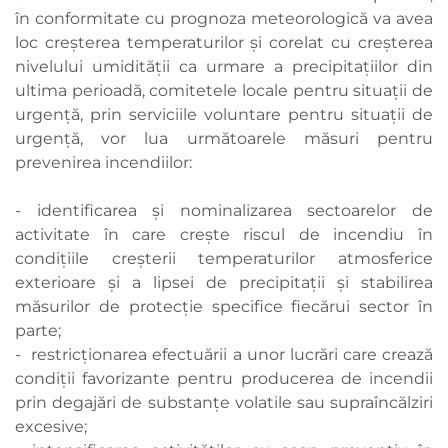
în conformitate cu prognoza meteorologică va avea
loc creşterea temperaturilor și corelat cu creşterea
nivelului umidității ca urmare a precipitaţiilor din
ultima perioadă, comitetele locale pentru situații de
urgenţă, prin serviciile voluntare pentru situații de
urgenţă, vor lua următoarele măsuri pentru
prevenirea incendiilor:
- identificarea şi nominalizarea sectoarelor de
activitate în care creşte riscul de incendiu în
condiţiile creşterii temperaturilor atmosferice
exterioare şi a lipsei de precipitaţii şi stabilirea
măsurilor de protecţie specifice fiecărui sector în
parte;
- restricţionarea efectuării a unor lucrări care crează
condiţii favorizante pentru producerea de incendii
prin degajări de substanțe volatile sau supraîncălziri
excesive;