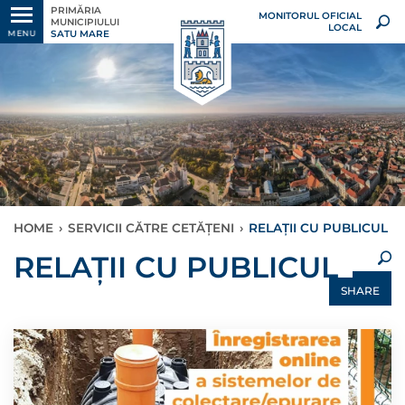
PRIMĂRIA
MONITORUL OFICIAL
MUNICIPIULUI
LOCAL
SATU MARE
MENU
HOME
›
SERVICII CĂTRE CETĂȚENI
›
RELAȚII CU PUBLICUL
×
RELAȚII CU PUBLICUL
SHARE