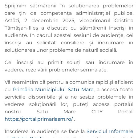
Sprijinim sătmărenii în soluționarea problemelor
care țin de competența administrației publice.
Astăzi, 2 decembrie 2025, viceprimarul Cristina
Tămășan-Ilieș a discutat cu sătmărenii înscriși în
audiențe. În cadrul acestei sesiuni de audiențe, cei
înscriși au solicitat consiliere și îndrumare în
soluționarea unor probleme de natură socială.
Cei înscriși au primit soluții sau îndrumare în
vederea rezolvării problemelor semnalate.
Vă reamintim că pentru a comunica rapid și eficient
cu
Primăria Municipiului Satu Mare
, a accesa toate
serviciile disponibile și a ne sesiza problemele în
vederea soluționării lor, puteți accesa portalul
nostru Satu Mare CITY Portal:
https://portal.primariasm.ro/
.
Înscrierea în audiențe se face la
Serviciul Informare