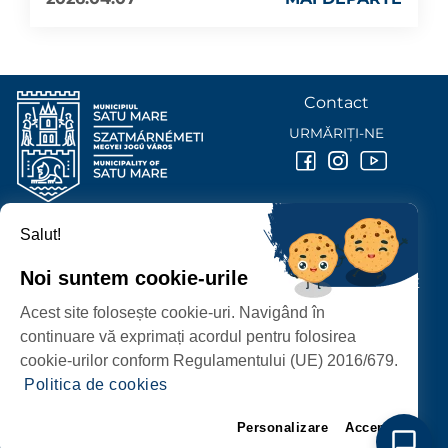
Contact
URMĂRIȚI-NE
Salut!
PRIMĂRIA MUNICIPIULUI
SATU MARE
Noi suntem cookie-urile
P-ȚA 25 OCTOMBRIE, NR. 1 CORP M, 440026 SATU MARE
Acest site folosește cookie-uri. Navigând în
PROTECȚIA DATELOR PERSONALE
continuare vă exprimați acordul pentru folosirea
cookie-urilor conform Regulamentului (UE) 2016/679.
Politica de cookies
Personalizare
Accept