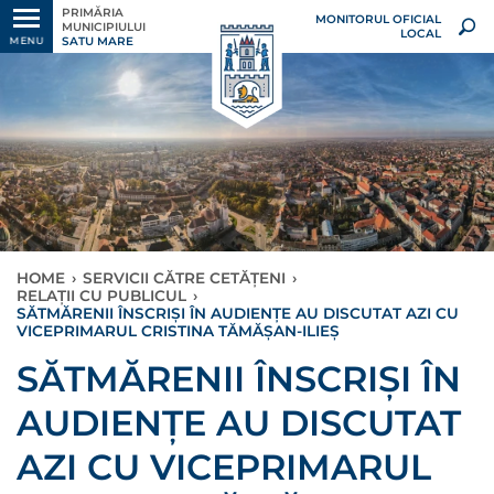
PRIMĂRIA
MONITORUL OFICIAL
MUNICIPIULUI
LOCAL
SATU MARE
MENU
HOME
›
SERVICII CĂTRE CETĂȚENI
›
RELAȚII CU PUBLICUL
›
SĂTMĂRENII ÎNSCRIȘI ÎN AUDIENȚE AU DISCUTAT AZI CU
VICEPRIMARUL CRISTINA TĂMĂȘAN-ILIEȘ
SĂTMĂRENII ÎNSCRIȘI ÎN
AUDIENȚE AU DISCUTAT
AZI CU VICEPRIMARUL