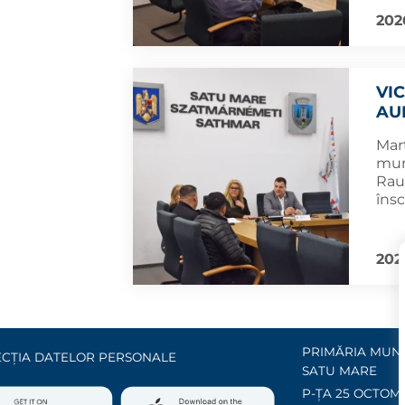
202
VIC
AU
Marț
muni
Rau
însc
202
PRIMĂRIA MUNI
CȚIA DATELOR PERSONALE
SATU MARE
P-ȚA 25 OCTOMB