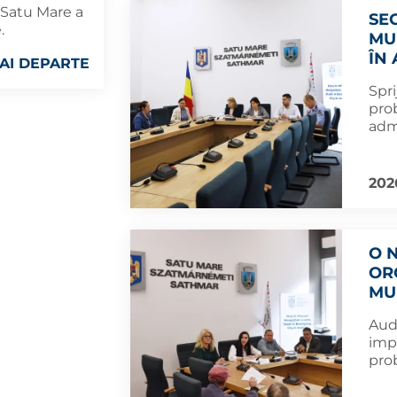
 Satu Mare a
SE
.
MUN
ÎN
AI DEPARTE
Spri
pro
admi
202
O 
OR
MU
Aud
impo
pro