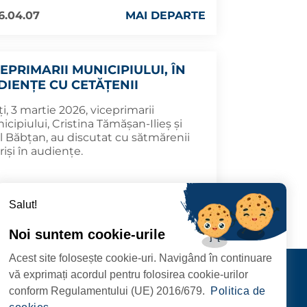
6.04.07
MAI DEPARTE
EPRIMARII MUNICIPIULUI, ÎN
DIENȚE CU CETĂȚENII
i, 3 martie 2026, viceprimarii
cipiului, Cristina Tămășan-Ilieș și
l Băbțan, au discutat cu sătmărenii
riși în audiențe.
6.03.03
MAI DEPARTE
Salut!
Noi suntem cookie-urile
Acest site folosește cookie-uri. Navigând în continuare
CIPIULUI
Contact
vă exprimați acordul pentru folosirea cookie-urilor
URMĂRIȚI-NE
conform Regulamentului (UE) 2016/679.
Politica de
RIE, NR. 1 CORP M,