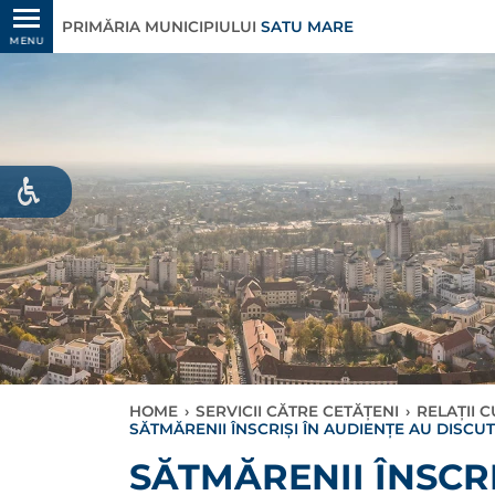
PRIMĂRIA MUNICIPIULUI
SATU MARE
MENU
HOME
›
SERVICII CĂTRE CETĂȚENI
›
RELAȚII 
SĂTMĂRENII ÎNSCRIȘI ÎN AUDIENȚE AU DISCUT
SĂTMĂRENII ÎNSCRI