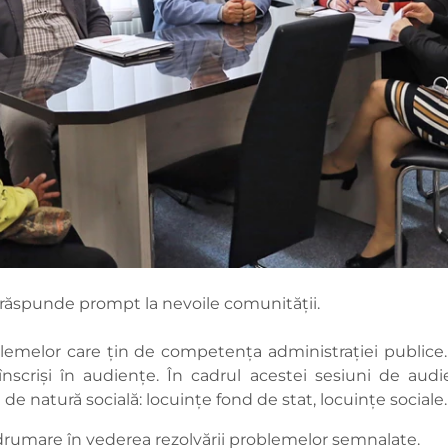
 răspunde prompt la nevoile comunității.
lemelor care țin de competența administrației publice. 
scriși în audiențe. În cadrul acestei sesiuni de audienț
 natură socială: locuințe fond de stat, locuințe sociale.
ndrumare în vederea rezolvării problemelor semnalate.