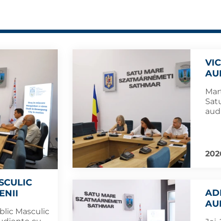
VI
AU
Marț
Sat
aud
202
SCULIC
AD
ENII
AU
blic Masculic