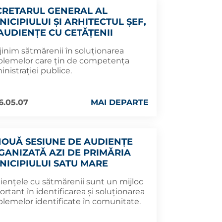
CRETARUL GENERAL AL
ICIPIULUI ȘI ARHITECTUL ȘEF,
 AUDIENȚE CU CETĂȚENII
jinim sătmărenii în soluționarea
blemelor care țin de competența
nistrației publice.
6.05.07
MAI DEPARTE
NOUĂ SESIUNE DE AUDIENȚE
GANIZATĂ AZI DE PRIMĂRIA
NICIPIULUI SATU MARE
iențele cu sătmărenii sunt un mijloc
rtant în identificarea și soluționarea
blemelor identificate în comunitate.