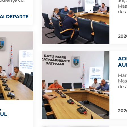
audiențe cu
Joi,
Mas
de 
AI DEPARTE
202
AD
AU
Marț
Mas
de 
,
202
RUL