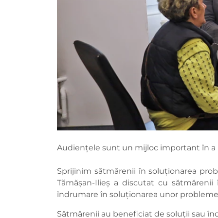
Audiențele sunt un mijloc important în a
Sprijinim sătmărenii în soluționarea prob
Tămășan-Ilieș a discutat cu sătmărenii în
îndrumare în soluționarea unor probleme de
Sătmărenii au beneficiat de soluții sau î