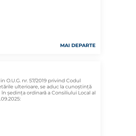
MAI DEPARTE
 din O.U.G. nr. 57/2019 privind Codul
tările ulterioare, se aduc la cunoştinţă
n şedinţa ordinară a Consiliului Local al
.09.2025: