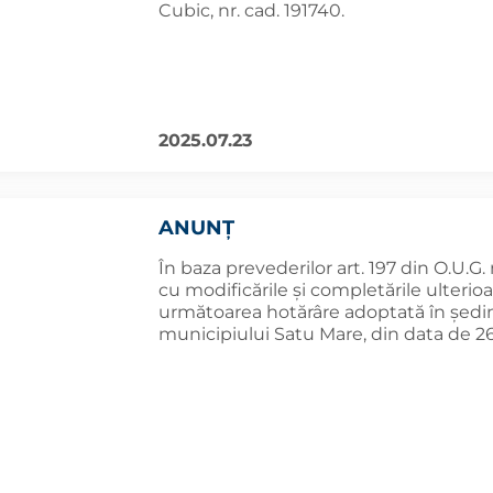
Cubic, nr. cad. 191740.
2025.07.23
ANUNȚ
În baza prevederilor art. 197 din O.U.G.
cu modificările și completările ulterio
următoarea hotărâre adoptată în şedinţ
municipiului Satu Mare, din data de 26