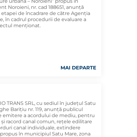
dure urbană – Noroieni” propus în
t Noroieni, nr. cad 188651, anunță
ei etapei de încadrare de către Agenția
e, în cadrul procedurii de evaluare a
iectul menționat.
MAI DEPARTE
TRANS SRL, cu sediul în județul Satu
he Barițiu nr. 119, anunță publicul
 de emitere a acordului de mediu, pentru
i racord canal comun, rețele edilitare
rduri canal individuale, extindere
 propus în municipiul Satu Mare, zona