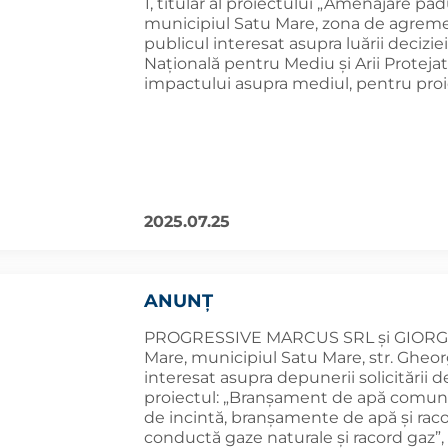
1, titular al proiectului „Amenajare pă
municipiul Satu Mare, zona de agremen
publicul interesat asupra luării decizi
Națională pentru Mediu și Arii Protejat
impactului asupra mediul, pentru pro
2025.07.25
ANUNȚ
PROGRESSIVE MARCUS SRL și GIORGIO 
Mare, municipiul Satu Mare, str. Gheorg
interesat asupra depunerii solicitării
proiectul: „Branșament de apă comun ș
de incintă, branșamente de apă și raco
conductă gaze naturale și racord gaz”,