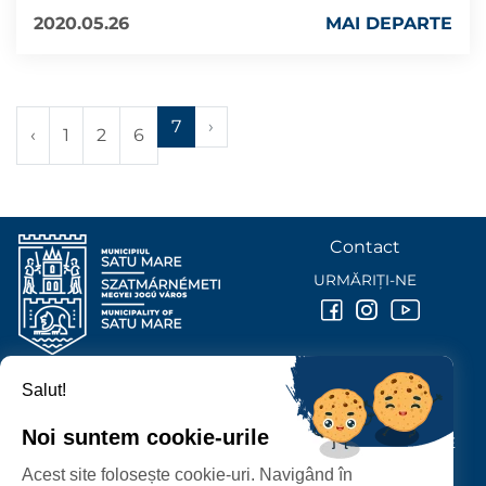
2020.05.26
MAI DEPARTE
7
›
‹
1
2
6
Contact
URMĂRIȚI-NE
Salut!
PRIMĂRIA MUNICIPIULUI
SATU MARE
Noi suntem cookie-urile
P-ȚA 25 OCTOMBRIE, NR. 1 CORP M, 440026 SATU MARE
Acest site folosește cookie-uri. Navigând în