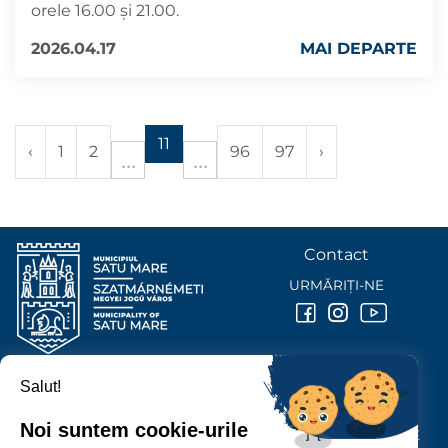
orele 16.00 și 21.00.
2026.04.17
MAI DEPARTE
11
‹
1
2
96
97
›
Contact
URMĂRIȚI-NE
Salut!
PRIMĂRIA MUNICIPIULUI
SATU MARE
Noi suntem cookie-urile
P-ȚA 25 OCTOMBRIE, NR. 1 CORP M, 440026 SATU MARE