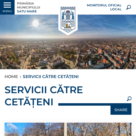
PRIMĂRIA
MONITORUL OFICIAL
MUNICIPIULUI
LOCAL
SATU MARE
MENU
HOME
›
SERVICII CĂTRE CETĂȚENI
×
SERVICII CĂTRE
CETĂȚENI
SHARE