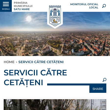
PRIMĂRIA
MONITORUL OFICIAL
MUNICIPIULUI
LOCAL
SATU MARE
MENU
HOME
›
SERVICII CĂTRE CETĂȚENI
×
SERVICII CĂTRE
CETĂȚENI
SHARE