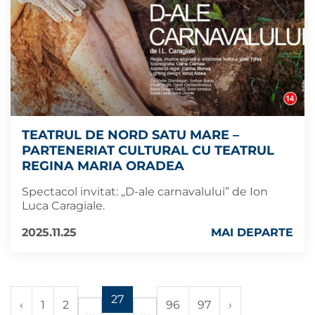
TEATRUL DE NORD SATU MARE –
PARTENERIAT CULTURAL CU TEATRUL
REGINA MARIA ORADEA
Spectacol invitat: „D-ale carnavalului” de Ion
Luca Caragiale.
2025.11.25
MAI DEPARTE
27
‹
1
2
96
97
›