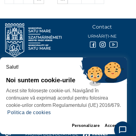
Contact
URMĂRIȚI-NE
Salut!
PRIMĂRIA MUNICIPIULUI
SATU MARE
Noi suntem cookie-urile
P-ȚA 25 OCTOMBRIE, NR. 1 CORP M, 440026 SATU MARE
Acest site folosește cookie-uri. Navigând în
PROTECȚIA DATELOR PERSONALE
continuare vă exprimați acordul pentru folosirea
cookie-urilor conform Regulamentului (UE) 2016/679.
Politica de cookies
Personalizare
Accept
PAGINĂ DEZVOLTATĂ DE