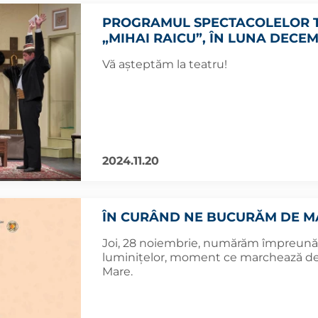
PROGRAMUL SPECTACOLELOR T
„MIHAI RAICU”, ÎN LUNA DECE
Vă așteptăm la teatru!
2024.11.20
ÎN CURÂND NE BUCURĂM DE MA
Joi, 28 noiembrie, numărăm împreună
luminițelor, moment ce marchează des
Mare.