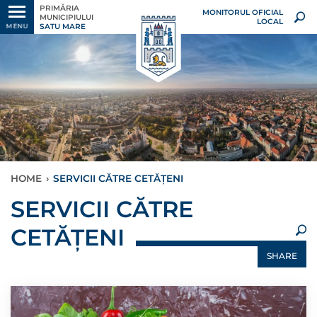
PRIMĂRIA
MONITORUL OFICIAL
MUNICIPIULUI
LOCAL
SATU MARE
MENU
HOME
›
SERVICII CĂTRE CETĂȚENI
×
SERVICII CĂTRE
CETĂȚENI
SHARE