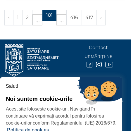
181
‹
1
2
416
417
›
Contact
URMĂRIȚI-NE
Salut!
PRIMĂRIA MUNICIPIULUI
SATU MARE
Noi suntem cookie-urile
P-ȚA 25 OCTOMBRIE, NR. 1 CORP M, 440026 SATU MARE
Acest site folosește cookie-uri. Navigând în
PROTECȚIA DATELOR PERSONALE
continuare vă exprimați acordul pentru folosirea
cookie-urilor conform Regulamentului (UE) 2016/679.
Politica de cookies