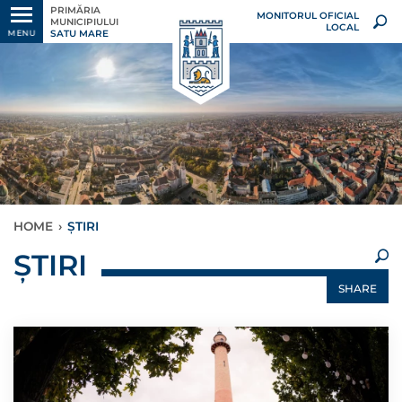
PRIMĂRIA
MONITORUL OFICIAL
MUNICIPIULUI
LOCAL
SATU MARE
MENU
HOME
›
ȘTIRI
×
ȘTIRI
SHARE