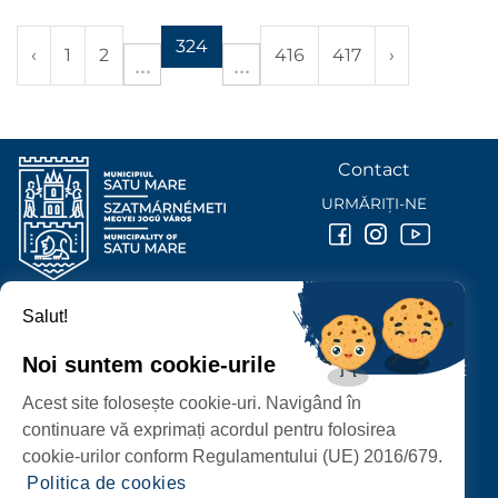
324
‹
1
2
416
417
›
Contact
URMĂRIȚI-NE
Salut!
PRIMĂRIA MUNICIPIULUI
SATU MARE
Noi suntem cookie-urile
P-ȚA 25 OCTOMBRIE, NR. 1 CORP M, 440026 SATU MARE
Acest site folosește cookie-uri. Navigând în
PROTECȚIA DATELOR PERSONALE
continuare vă exprimați acordul pentru folosirea
cookie-urilor conform Regulamentului (UE) 2016/679.
Politica de cookies