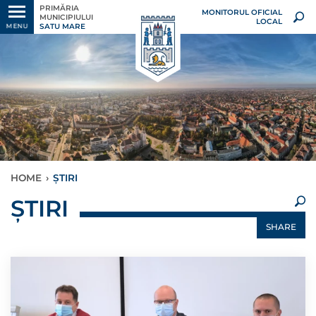
PRIMĂRIA
MONITORUL OFICIAL
MUNICIPIULUI
LOCAL
SATU MARE
MENU
HOME
›
ȘTIRI
×
ȘTIRI
SHARE