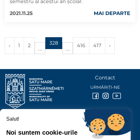
semestru al acestui an școlar.
2021.11.25
MAI DEPARTE
328
‹
1
2
416
417
›
Contact
URMĂRIȚI-NE
Salut!
PRIMĂRIA MUNICIPIULUI
SATU MARE
Noi suntem cookie-urile
P-ȚA 25 OCTOMBRIE, NR. 1 CORP M, 440026 SATU MARE