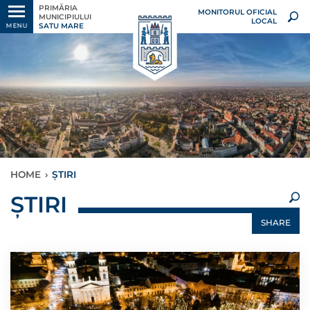
PRIMĂRIA
MONITORUL OFICIAL
MUNICIPIULUI
LOCAL
SATU MARE
MENU
HOME
›
ȘTIRI
×
ȘTIRI
SHARE