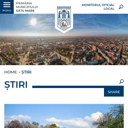
PRIMĂRIA
MONITORUL OFICIAL
MUNICIPIULUI
LOCAL
SATU MARE
MENU
HOME
›
ȘTIRI
×
ȘTIRI
SHARE