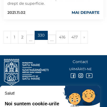
drept de superficie.
2021.11.02
MAI DEPARTE
330
‹
1
2
416
417
›
Contact
URMĂRIȚI-NE
Salut!
PRIMĂRIA MUNICIPIULUI
SATU MARE
Noi suntem cookie-urile
P-ȚA 25 OCTOMBRIE, NR. 1 CORP M, 440026 SATU MARE