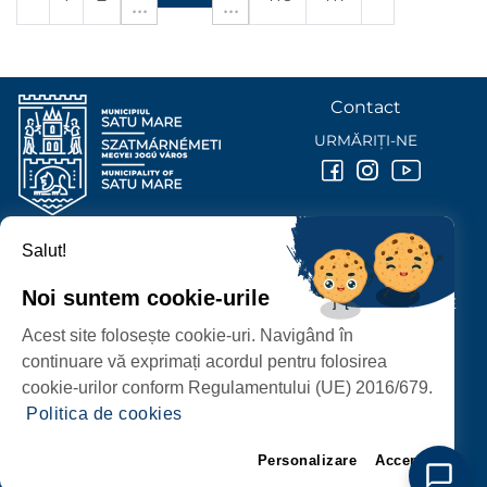
Contact
URMĂRIȚI-NE
Salut!
PRIMĂRIA MUNICIPIULUI
SATU MARE
Noi suntem cookie-urile
P-ȚA 25 OCTOMBRIE, NR. 1 CORP M, 440026 SATU MARE
Acest site folosește cookie-uri. Navigând în
PROTECȚIA DATELOR PERSONALE
continuare vă exprimați acordul pentru folosirea
cookie-urilor conform Regulamentului (UE) 2016/679.
Politica de cookies
Personalizare
Accept