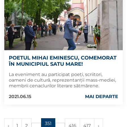
POETUL MIHAI EMINESCU, COMEMORAT
ÎN MUNICIPIUL SATU MARE!
La eveniment au participat poeți, scriitori,
oameni de cultură, reprezentanții mass-mediei,
membrii cenaclurilor literare sătmărene.
2021.06.15
MAI DEPARTE
351
‹
1
2
416
417
›