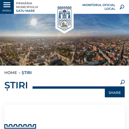
PRIMĂRIA
MONITORUL OFICIAL
MUNICIPIULUI
LOCAL
SATU MARE
MENU
HOME
›
ȘTIRI
×
ȘTIRI
SHARE