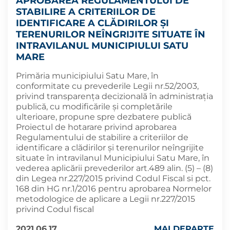
APROBAREA REGULAMENTULUI DE
STABILIRE A CRITERIILOR DE
IDENTIFICARE A CLĂDIRILOR ŞI
TERENURILOR NEÎNGRIJITE SITUATE ÎN
INTRAVILANUL MUNICIPIULUI SATU
MARE
Primăria municipiului Satu Mare, în
conformitate cu prevederile Legii nr.52/2003,
privind transparența decizională în administrația
publică, cu modificările și completările
ulterioare, propune spre dezbatere publică
Proiectul de hotarare privind aprobarea
Regulamentului de stabilire a criteriilor de
identificare a clădirilor şi terenurilor neîngrijite
situate în intravilanul Municipiului Satu Mare, în
vederea aplicării prevederilor art.489 alin. (5) – (8)
din Legea nr.227/2015 privind Codul Fiscal si pct.
168 din HG nr.1/2016 pentru aprobarea Normelor
metodologice de aplicare a Legii nr.227/2015
privind Codul fiscal
2021.06.17
MAI DEPARTE