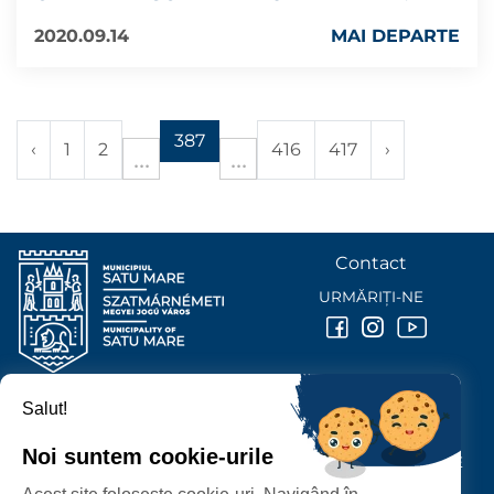
2020.09.14
MAI DEPARTE
387
‹
1
2
416
417
›
Contact
URMĂRIȚI-NE
Salut!
PRIMĂRIA MUNICIPIULUI
SATU MARE
Noi suntem cookie-urile
P-ȚA 25 OCTOMBRIE, NR. 1 CORP M, 440026 SATU MARE