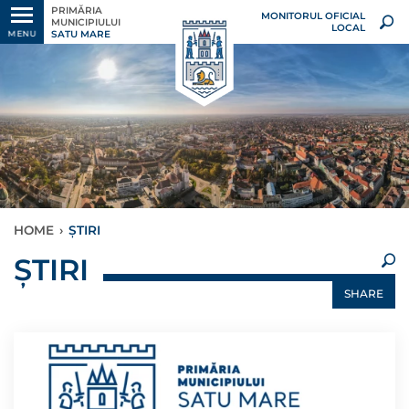
PRIMĂRIA
MONITORUL OFICIAL
MUNICIPIULUI
LOCAL
SATU MARE
MENU
HOME
›
ȘTIRI
×
ȘTIRI
SHARE