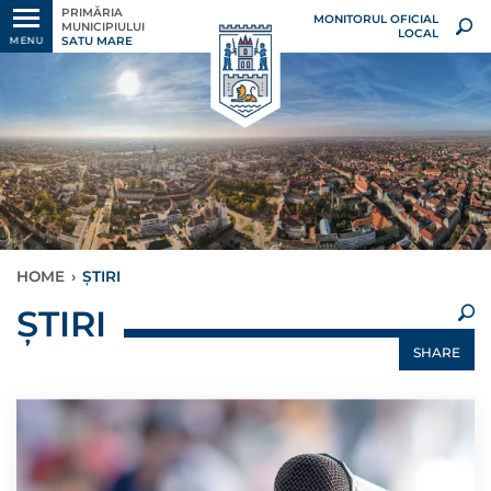
PRIMĂRIA
MONITORUL OFICIAL
MUNICIPIULUI
LOCAL
SATU MARE
MENU
HOME
›
ȘTIRI
×
ȘTIRI
SHARE