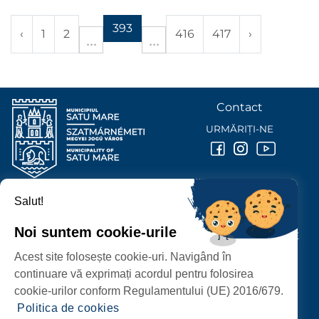
393
‹
1
2
416
417
›
Contact
URMĂRIȚI-NE
Salut!
PRIMĂRIA MUNICIPIULUI
SATU MARE
Noi suntem cookie-urile
P-ȚA 25 OCTOMBRIE, NR. 1 CORP M, 440026 SATU MARE
Acest site folosește cookie-uri. Navigând în
PROTECȚIA DATELOR PERSONALE
continuare vă exprimați acordul pentru folosirea
cookie-urilor conform Regulamentului (UE) 2016/679.
Politica de cookies