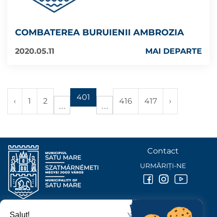
COMBATEREA BURUIENII AMBROZIA
2020.05.11
MAI DEPARTE
401
‹
1
2
416
417
›
Contact
URMĂRIȚI-NE
Salut!
PRIMĂRIA MUNICIPIULUI