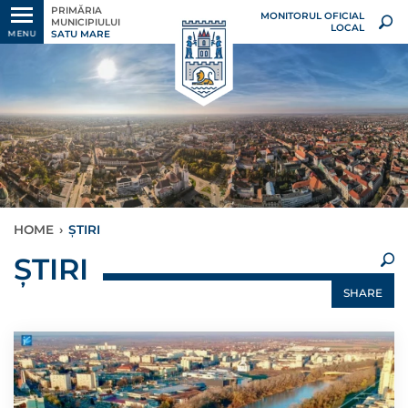
PRIMĂRIA
MONITORUL OFICIAL
MUNICIPIULUI
LOCAL
SATU MARE
MENU
HOME
›
ȘTIRI
×
ȘTIRI
SHARE