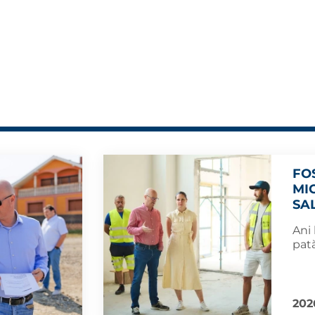
FO
MI
SA
Ani 
pată
202