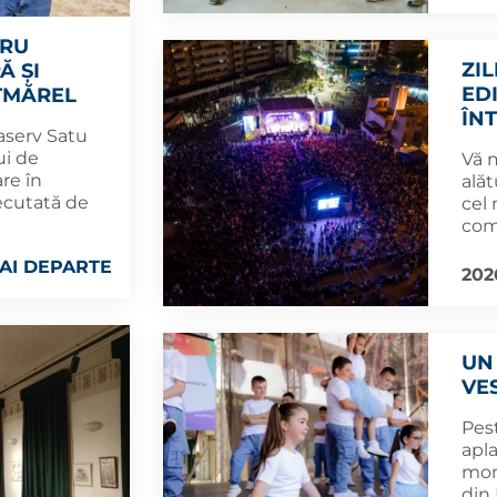
TRU
ZI
Ă ȘI
ED
TMĂREL
ÎN
aserv Satu
ui de
Vă 
are în
alăt
xecutată de
cel
com
AI DEPARTE
202
UN
VES
Pest
apl
mom
din 