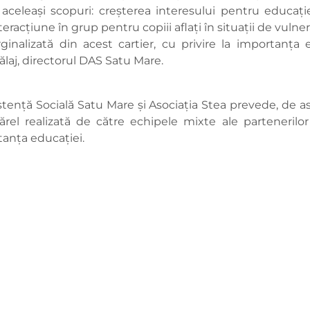
eleași scopuri: creșterea interesului pentru educație ș
teracțiune în grup pentru copiii aflați în situații de vulne
nalizată din acest cartier, cu privire la importanța e
 Bălaj, directorul DAS Satu Mare.
stență Socială Satu Mare și Asociația Stea prevede, de 
ărel realizată de către echipele mixte ale partenerilor
rtanța educației.