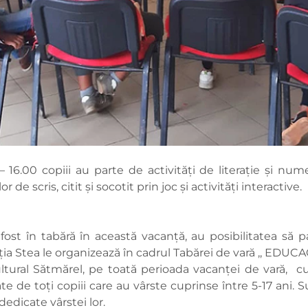
00 – 16.00 copiii au parte de activități de literație și 
 de scris, citit și socotit prin joc și activități interactive.
ost în tabără în această vacanță, au posibilitatea să pa
ția Stea le organizează în cadrul Tabărei de vară ,, EDUCA
ltural Sătmărel, pe toată perioada vacanței de vară, c
te de toți copiii care au vârste cuprinse între 5-17 ani. 
dedicate vârstei lor.