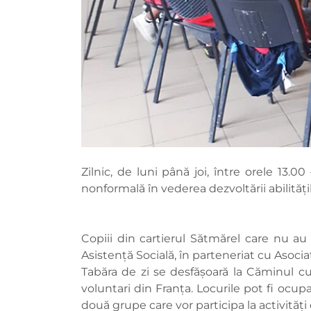
Zilnic, de luni până joi, între orele 13.
nonformală în vederea dezvoltării abilităților
Copiii din cartierul Sătmărel care nu au f
Asistență Socială, în parteneriat cu Asocia
Tabăra de zi se desfășoară la Căminul cu
voluntari din Franța. Locurile pot fi ocupa
două grupe care vor participa la activități 