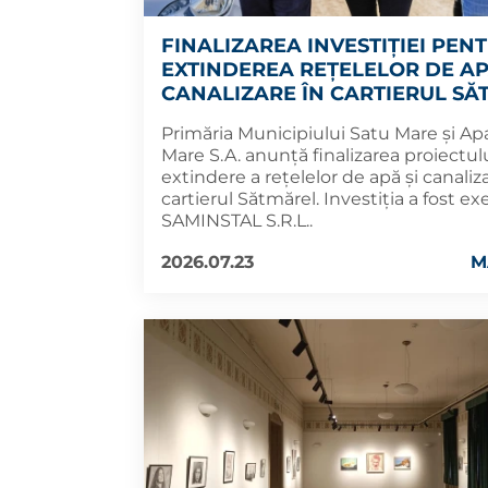
FINALIZAREA INVESTIȚIEI PEN
EXTINDEREA REȚELELOR DE AP
CANALIZARE ÎN CARTIERUL SĂ
Primăria Municipiului Satu Mare și Ap
Mare S.A. anunță finalizarea proiectul
extindere a rețelelor de apă și canaliz
cartierul Sătmărel. Investiția a fost e
SAMINSTAL S.R.L..
2026.07.23
M