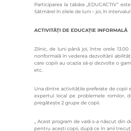
Participarea la tabăra „EDUCACTIV” este 
Sătmărel în zilele de luni – joi, în intervalul
ACTIVITĂȚI DE EDUCAȚIE INFORMALĂ
Zilnic, de luni până joi, între orele 13.
nonformală în vederea dezvoltării abilităților
care copiii au ocazia să-și dezvolte o gam
etc.
Una dintre activitățile preferate de copii 
expertul local pe problemele romilor, di
pregătește 2 grupe de copii.
,, Acest program de vară s-a născut din do
pentru acești copii, după ce în anii trecu