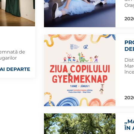
Ora
202
PR
DED
 semnată de
ugarilor
Dist
Mare
AI DEPARTE
înce
202
,,M
ÎN