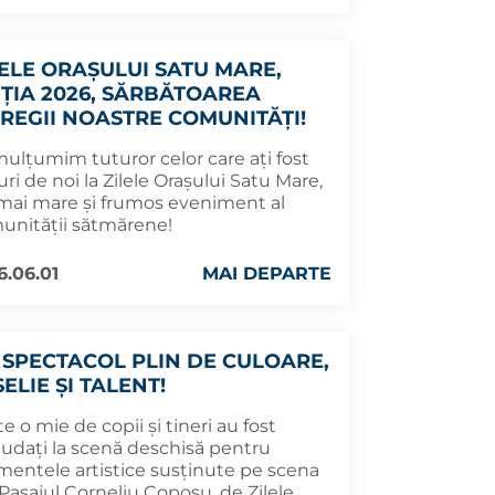
LELE ORAȘULUI SATU MARE,
IȚIA 2026, SĂRBĂTOAREA
TREGII NOASTRE COMUNITĂȚI!
mulțumim tuturor celor care ați fost
uri de noi la Zilele Orașului Satu Mare,
 mai mare și frumos eveniment al
unității sătmărene!
6.06.01
MAI DEPARTE
 SPECTACOL PLIN DE CULOARE,
ELIE ȘI TALENT!
e o mie de copii și tineri au fost
audați la scenă deschisă pentru
entele artistice susținute pe scena
Pasajul Corneliu Coposu, de Zilele