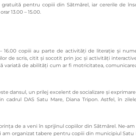
gratuită pentru copiii din Sătmărel, iar cererile de în
 orar 13.00 – 15.00.
00 – 16.00 copiii au parte de activități de literație și 
 de scris, citit și socotit prin joc și activități interactive
ă variată de abilități cum ar fi motricitatea, comunicarea,
este dansul, un prilej excelent de socializare și exprimare
n cadrul DAS Satu Mare, Diana Tripon. Astfel, în zilele
rința de a veni în sprijinul copiilor din Sătmărel. Ne-am
ți am organizat tabere pentru copiii din municipiul Satu