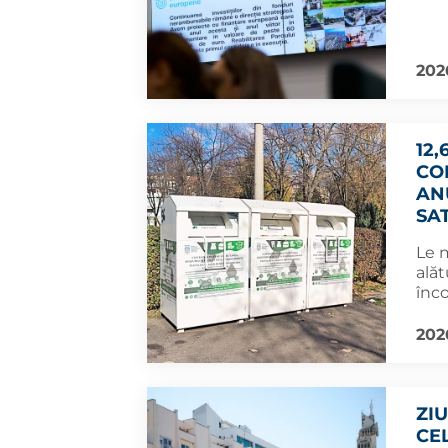
202
12,
CO
AN
SA
Le 
alăt
înco
202
ZI
CE