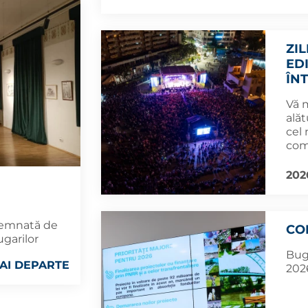
ZI
ED
ÎN
Vă 
alăt
cel
com
202
 semnată de
CO
ugarilor
Bug
AI DEPARTE
2026