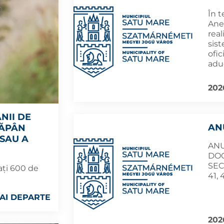
În t
Anex
real
sist
ofic
adu
202
NII DE
AN
TĂPÂN
SAU A
ANU
DO
SEC
zați 600 de
41,
AI DEPARTE
202