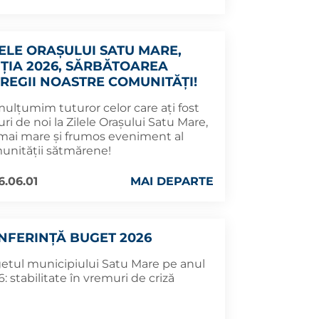
LELE ORAȘULUI SATU MARE,
IȚIA 2026, SĂRBĂTOAREA
TREGII NOASTRE COMUNITĂȚI!
mulțumim tuturor celor care ați fost
uri de noi la Zilele Orașului Satu Mare,
 mai mare și frumos eveniment al
unității sătmărene!
6.06.01
MAI DEPARTE
NFERINȚĂ BUGET 2026
etul municipiului Satu Mare pe anul
: stabilitate în vremuri de criză