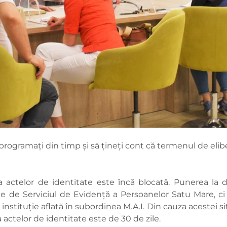
 programați din timp și să țineți cont că termenul de elib
rea actelor de identitate este încă blocată. Punerea la
nde de Serviciul de Evidență a Persoanelor Satu Mare, ci
nstituție aflată în subordinea M.A.I. Din cauza acestei s
a actelor de identitate este de 30 de zile.