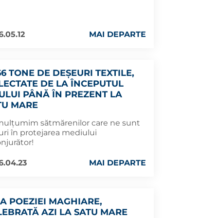
6.05.12
MAI DEPARTE
66 TONE DE DEȘEURI TEXTILE,
LECTATE DE LA ÎNCEPUTUL
ULUI PÂNĂ ÎN PREZENT LA
TU MARE
mulțumim sătmărenilor care ne sunt
uri în protejarea mediului
njurător!
6.04.23
MAI DEPARTE
UA POEZIEI MAGHIARE,
LEBRATĂ AZI LA SATU MARE