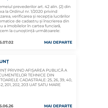
emeiul prevederilor art. 42 alin. (2) din
a la Ordinul nr. 1/2020 privind
izarea, verificarea și recepția lucrărilor
ematice de cadastru și înscrierea din
iu a imobilelor în cartea funciară,
cem la cunoștință următoarele:
6.07.02
MAI DEPARTE
UNŢ
NŢ PRIVIND AFIȘAREA PUBLICĂ A
CUMENTELOR TEHNICE DIN
TOARELE CADASTRALE: 25, 26, 39, 40,
 42, 201, 202, 203 UAT SATU MARE
6.06.26
MAI DEPARTE