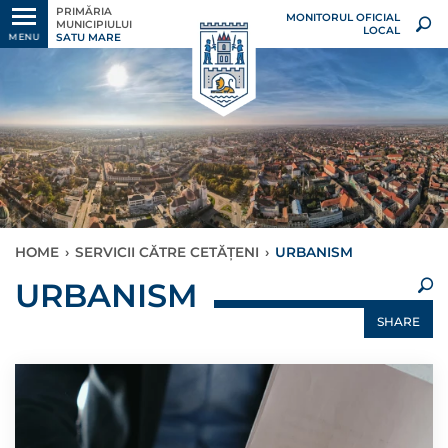
PRIMĂRIA
MONITORUL OFICIAL
MUNICIPIULUI
LOCAL
SATU MARE
MENU
HOME
›
SERVICII CĂTRE CETĂȚENI
›
URBANISM
×
URBANISM
SHARE