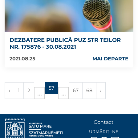
DEZBATERE PUBLICĂ PUZ STR TEILOR
NR. 175876 - 30.08.2021
2021.08.25
MAI DEPARTE
57
‹
1
2
67
68
›
Contact
URMĂRIȚI-NE