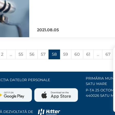
2021.08.05
2
...
55
56
57
58
59
60
61
...
67
PRIMĂRIA MUNI
CȚIA DATELOR PERSONALE
SATU MARE
P-ȚA 25 OCTOMB
440026 SATU M
Ă DEZVOLTATĂ DE