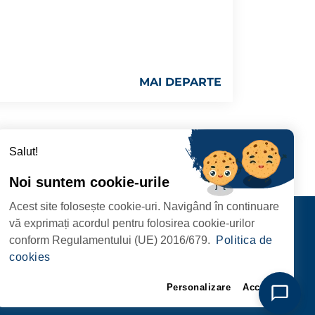
MAI DEPARTE
68
›
Salut!
Noi suntem cookie-urile
Acest site folosește cookie-uri. Navigând în continuare
CIPIULUI
Contact
vă exprimați acordul pentru folosirea cookie-urilor
URMĂRIȚI-NE
conform Regulamentului (UE) 2016/679.
Politica de
RIE, NR. 1 CORP M,
cookies
ARE
Personalizare
Accept